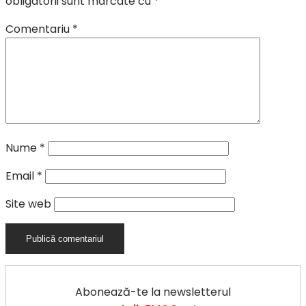
obligatorii sunt marcate cu
*
Comentariu
*
Nume
*
Email
*
Site web
Abonează-te la newsletterul