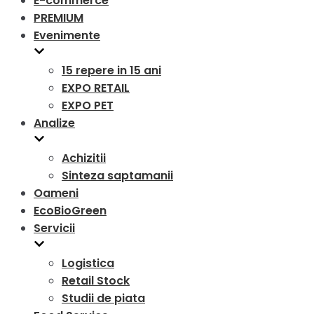
E-commerce
PREMIUM
Evenimente
15 repere in 15 ani
EXPO RETAIL
EXPO PET
Analize
Achizitii
Sinteza saptamanii
Oameni
EcoBioGreen
Servicii
Logistica
Retail Stock
Studii de piata