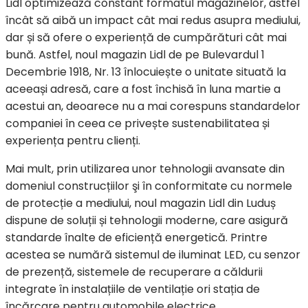
Lidl optimizează constant formatul magazinelor, astfel
încât să aibă un impact cât mai redus asupra mediului,
dar și să ofere o experiență de cumpărături cât mai
bună. Astfel, noul magazin Lidl de pe Bulevardul 1
Decembrie 1918, Nr. 13 înlocuiește o unitate situată la
aceeași adresă, care a fost închisă în luna martie a
acestui an, deoarece nu a mai corespuns standardelor
companiei în ceea ce privește sustenabilitatea și
experiența pentru clienți.
Mai mult, prin utilizarea unor tehnologii avansate din
domeniul construcțiilor şi în conformitate cu normele
de protecție a mediului, noul magazin Lidl din Luduș
dispune de soluții și tehnologii moderne, care asigură
standarde înalte de eficiență energetică. Printre
acestea se numără sistemul de iluminat LED, cu senzor
de prezență, sistemele de recuperare a căldurii
integrate în instalațiile de ventilație ori stația de
încărcare pentru automobile electrice.