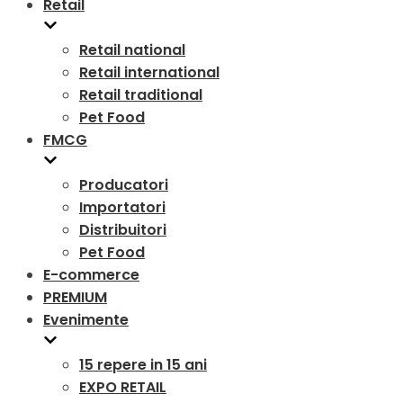
Retail
Retail national
Retail international
Retail traditional
Pet Food
FMCG
Producatori
Importatori
Distribuitori
Pet Food
E-commerce
PREMIUM
Evenimente
15 repere in 15 ani
EXPO RETAIL