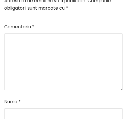
Adresa ta de email nu va fi publicată.
Câmpurile
obligatorii sunt marcate cu
*
Comentariu
*
Nume
*