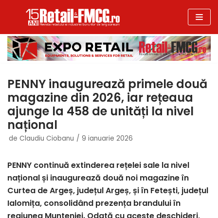
Sari
la
conținut
PENNY inaugurează primele două
magazine din 2026, iar rețeaua
ajunge la 458 de unități la nivel
național
de
Claudiu Ciobanu
9 ianuarie 2026
PENNY continuă extinderea rețelei sale la nivel
național și inaugurează două noi magazine în
Curtea de Argeș, județul Argeș, și în Fetești, județul
Ialomița, consolidând prezența brandului în
regiunea Munteniei. Odată cu aceste deschideri,