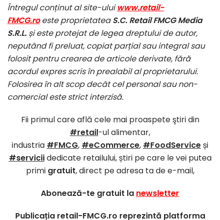
Întregul conținut al site-ului
www.retail-
FMCG.ro
este proprietatea
S.C. Retail FMCG Media
S.R.L.
și este protejat de legea dreptului de autor,
neputând fi preluat, copiat parțial sau integral sau
folosit pentru crearea de articole derivate, fără
acordul expres scris în prealabil al proprietarului.
Folosirea în alt scop decât cel personal sau non-
comercial este strict interzisă.
Fii primul care află cele mai proaspete ştiri din
#retail
-ul alimentar,
industria
#FMCG
,
#eCommerce
,
#FoodService
și
#servicii
dedicate retailului, știri pe care le vei putea
primi
gratuit
, direct pe adresa ta de e-mail,
Abonează-te gratuit la
newsletter
Publicația retail-FMCG.ro reprezintă platforma