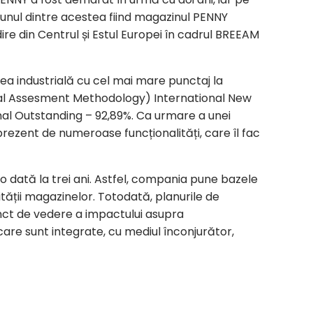
, unul dintre acestea fiind magazinul PENNY
re din Centrul și Estul Europei în cadrul BREEAM
direa industrială cu cel mai mare punctaj la
al Assesment Methodology) International New
nal Outstanding – 92,89%. Ca urmare a unei
 prezent de numeroase funcționalități, care îl fac
 o dată la trei ani. Astfel, compania pune bazele
ității magazinelor. Totodată, planurile de
 punct de vedere a impactului asupra
 care sunt integrate, cu mediul înconjurător,