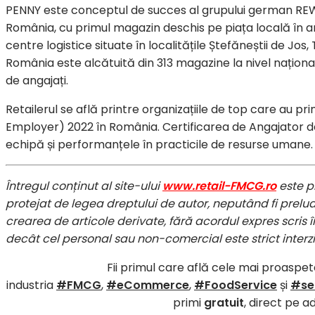
PENNY este conceptul de succes al grupului german REWE și
România, cu primul magazin deschis pe piața locală în a
centre logistice situate în localitățile Ștefăneștii de Jos, 
România este alcătuită din 313 magazine la nivel națion
de angajați.
Retailerul se află printre organizațiile de top care au pr
Employer) 2022 în România. Certificarea de Angajator de
echipă și performanțele în practicile de resurse umane.
Întregul conținut al site-ului
www.retail-FMCG.ro
este p
protejat de legea dreptului de autor, neputând fi preluat
crearea de articole derivate, fără acordul expres scris în
decât cel personal sau non-comercial este strict interzi
Fii primul care află cele mai proaspete
industria
#FMCG
,
#eCommerce
,
#FoodService
și
#ser
primi
gratuit
, direct pe a