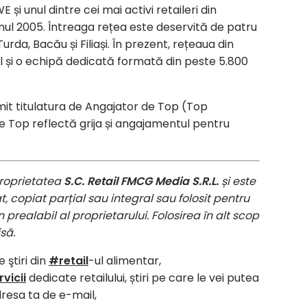
 unul dintre cei mai activi retaileri din
nul 2005. Întreaga rețea este deservită de patru
Turda, Bacău și Filiași. În prezent, rețeaua din
al și o echipă dedicată formată din peste 5.800
imit titulatura de Angajator de Top (Top
 Top reflectă grija și angajamentul pentru
roprietatea
S.C. Retail FMCG Media S.R.L.
și este
, copiat parțial sau integral sau folosit pentru
 prealabil al proprietarului. Folosirea în alt scop
să.
 ştiri din
#retail
-ul alimentar,
vicii
dedicate retailului, știri pe care le vei putea
dresa ta de e-mail,