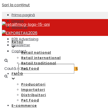
Sari la conținut
Prima pagină
Despre
About us
Publicitate B2B
B2B Advertising
Retail
Newsletter
Contact
Retail national
Retail international
Retail traditional
Caută...
Pet Food
FMCG
Producatori
Importatori
Distribuitori
Pet Food
E-commerce