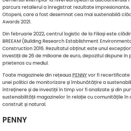
parcurs retailerul a înregistrat rezultate impresionante
Otopeni, care a fost desemnat cea mai sustenabilă clădi
Awards 2021.
Din februarie 2022, centrul logistic de la Filiași este clă
BREEAM (Building Research Establishment Environment
Construction 2016. Rezultatul obținut este unul excepțio
investiții de 26 de milioane de euro, depozitul dispune în
prietenos cu mediul.
Toate magazinele din rețeaua
PENNY
vor fi recertificate
unei politici de monitorizare și îmbunătățire a sustenabil
întreținere și de investiții în timp vor fi analizate și din
sustenabilității magazinelor în relație cu comunitățile în
construit și natural.
PENNY