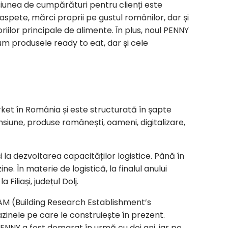
siunea de cumpărături pentru clienți este
spete, mărci proprii pe gustul românilor, dar și
oriilor principale de alimente. În plus, noul PENNY
ecum produsele ready to eat, dar și cele
ket în România și este structurată în șapte
siune, produse românești, oameni, digitalizare,
 la dezvoltarea capacităților logistice. Până în
. În materie de logistică, la finalul anului
iliași, județul Dolj.
M (Building Research Establishment’s
nele pe care le construiește în prezent.
ENNY a fost demarat în urmă cu doi ani, iar pe