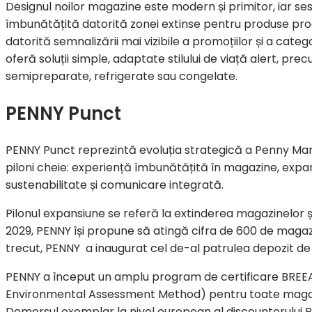
Designul noilor magazine este modern și primitor, iar se
îmbunătățită datorită zonei extinse pentru produse proa
datorită semnalizării mai vizibile a promoțiilor și a categ
oferă soluții simple, adaptate stilului de viață alert, pr
semipreparate, refrigerate sau congelate.
PENNY Punct
PENNY Punct reprezintă evoluția strategică a Penny Mar
piloni cheie: experiență îmbunătățită în magazine, expan
sustenabilitate și comunicare integrată.
Pilonul expansiune se referă la extinderea magazinelor și
2029, PENNY își propune să atingă cifra de 600 de magazine
trecut, PENNY a inaugurat cel de-al patrulea depozit de la F
PENNY a început un amplu program de certificare BREEA
Environmental Assessment Method) pentru toate magazi
Demersul exemplar la nivel european al discounterului P