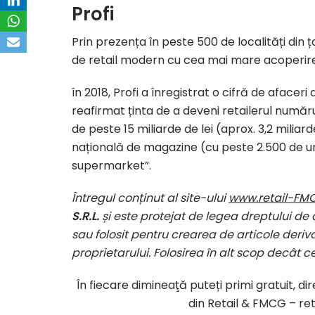
Profi
Prin prezența în peste 500 de localități din 
de retail modern cu cea mai mare acoperir
în 2018, Profi a înregistrat o cifră de afaceri
reafirmat ținta de a deveni retailerul numărul
de peste 15 miliarde de lei (aprox. 3,2 milia
națională de magazine (cu peste 2.500 de unită
supermarket”.
Întregul conținut al site-ului
www.retail-FMC
S.R.L.
și este protejat de legea dreptului de 
sau folosit pentru crearea de articole deriva
proprietarului. Folosirea în alt scop decât c
În fiecare dimineaţă puteți primi gratuit, d
din Retail & FMCG – ret