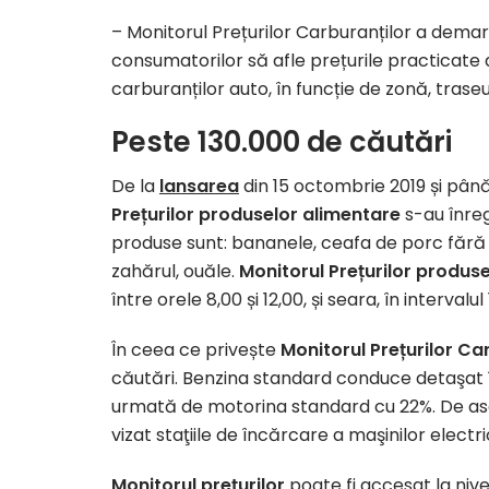
– Monitorul Prețurilor Carburanților a demarat
consumatorilor să afle prețurile practicate d
carburanților auto, în funcție de zonă, traseu 
Peste 130.000 de căutări
De la
lansarea
din 15 octombrie 2019 și până
Prețurilor produselor alimentare
s-au înre
produse sunt: bananele, ceafa de porc fără os
zahărul, ouăle.
Monitorul Prețurilor
produse
între orele 8,00 și 12,00, și seara, în intervalul 
În ceea ce privește
Monitorul Prețurilor Ca
căutări. Benzina standard conduce detaşat î
urmată de motorina standard cu 22%. De asem
vizat staţiile de încărcare a maşinilor electri
Monitorul prețurilor
poate fi accesat la nivel