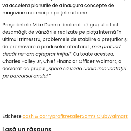
va accelera planurile de a inaugura concepte de
magazine mai mici pe pieţele urbane.
Preşedintele Mike Dunn a declarat că grupul a fost
dezamăgit de vânzările realizate pe piaţa internă în
ultimul trimestru, problemele de stabilire a preţurilor şi
de promovare a produselor afectând
„mai profund
decât ne-am aşteptat iniţial”
. Cu toate acestea,
Charles Holley Jr, Chief Financiar Officer Walmart, a
declarat că grupul
„speră să vadă unele îmbunătăţiri
pe parcursul anului.”
Etichete:
cash & carry
profit
retailer
Sam’s Club
Walmart
Lasă un răspuns