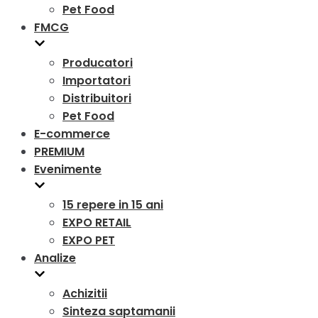
Pet Food
FMCG
Producatori
Importatori
Distribuitori
Pet Food
E-commerce
PREMIUM
Evenimente
15 repere in 15 ani
EXPO RETAIL
EXPO PET
Analize
Achizitii
Sinteza saptamanii