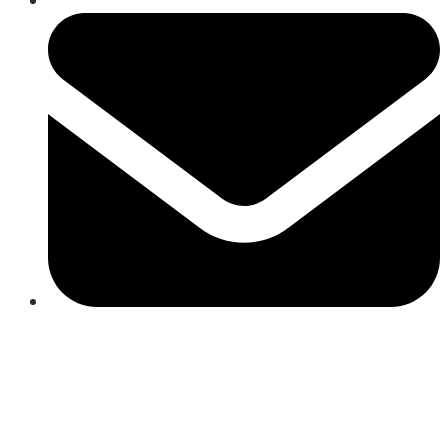
Close
this
modul