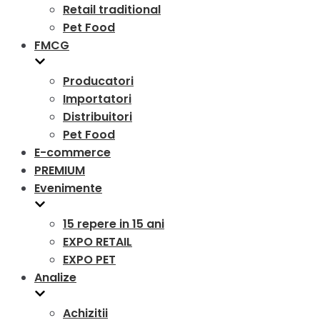
Retail traditional
Pet Food
FMCG
Producatori
Importatori
Distribuitori
Pet Food
E-commerce
PREMIUM
Evenimente
15 repere in 15 ani
EXPO RETAIL
EXPO PET
Analize
Achizitii