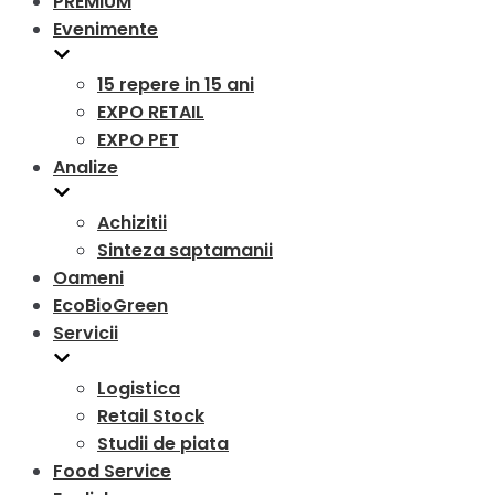
PREMIUM
Evenimente
15 repere in 15 ani
EXPO RETAIL
EXPO PET
Analize
Achizitii
Sinteza saptamanii
Oameni
EcoBioGreen
Servicii
Logistica
Retail Stock
Studii de piata
Food Service