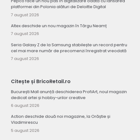
Pepco face un nou pas în digitalizare odată cu lansarea
platformei din Polonia alături de Deloitte Digital
7 august 2026
Altex deschide un nou magazin în Târgu Neamț
7 august 2026
Seria Galaxy Z de la Samsung stabilește un record pentru
cel mai mare număr de precomenzi înregistrat vreodată
7 august 2026
Citește și BricoRetail.ro
București Mall anunță deschiderea ProfiArt, noul magazin
dedicat artei și hobby-urilor creative
6 august 2026
Action deschide două noi magazine, la Orăștie și
Vladimirescu
5 august 2026