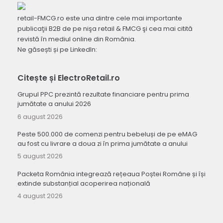
retail-FMCG.ro este una dintre cele mai importante
publicaţii B2B de pe nişa retail & FMCG şi cea mai citită
revistă în mediul online din România.
Ne găsești și pe LinkedIn:
Citește și ElectroRetail.ro
Grupul PPC prezintă rezultate financiare pentru prima
jumătate a anului 2026
6 august 2026
Peste 500.000 de comenzi pentru bebeluși de pe eMAG
au fost cu livrare a doua zi în prima jumătate a anului
5 august 2026
Packeta România integrează rețeaua Poștei Române și își
extinde substanțial acoperirea națională
4 august 2026