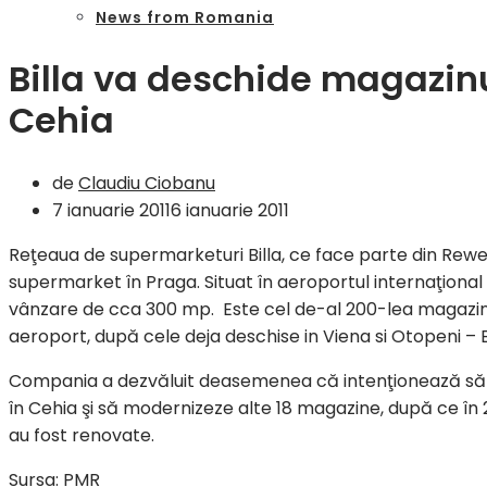
News from Romania
Billa va deschide magazin
Cehia
de
Claudiu Ciobanu
7 ianuarie 2011
6 ianuarie 2011
Reţeaua de supermarketuri Billa, ce face parte din Rew
supermarket în Praga. Situat în aeroportul internaţional
vânzare de cca 300 mp. Este cel de-al 200-lea magazin Bil
aeroport, după cele deja deschise in Viena si Otopeni – 
Compania a dezvăluit deasemenea că intenţionează să 
în Cehia şi să modernizeze alte 18 magazine, după ce în 
au fost renovate.
Sursa: PMR