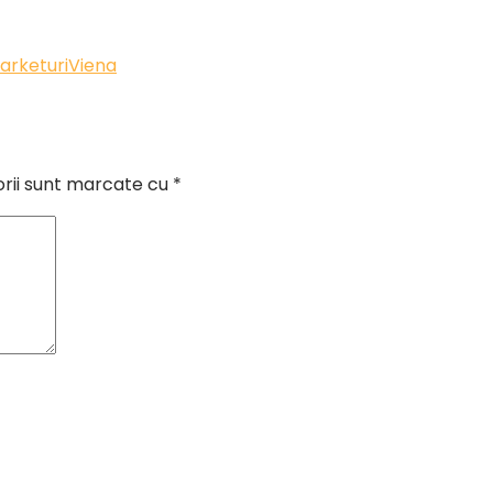
arketuri
Viena
orii sunt marcate cu
*