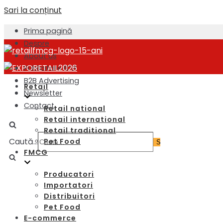
Sari la conținut
Prima pagină
Despre
About us
Publicitate B2B
B2B Advertising
Retail
Newsletter
Contact
Retail national
Retail international
Retail traditional
Caută...
Pet Food
FMCG
Producatori
Importatori
Distribuitori
Pet Food
E-commerce