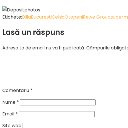
Etichete:
Billa
Bucuresti
Cehia
Otopeni
Rewe Group
superm
Lasă un răspuns
Adresa ta de email nu va fi publicată.
Câmpurile obligat
Comentariu
*
Nume
*
Email
*
Site web