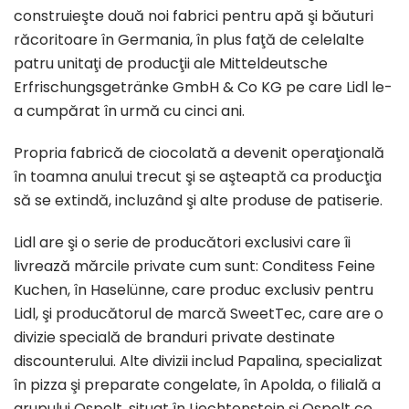
construieşte două noi fabrici pentru apă şi băuturi
răcoritoare în Germania, în plus faţă de celelalte
patru unitaţi de producţii ale Mitteldeutsche
Erfrischungsgetränke GmbH & Co KG pe care Lidl le-
a cumpărat în urmă cu cinci ani.
Propria fabrică de ciocolată a devenit operaţională
în toamna anului trecut şi se aşteaptă ca producţia
să se extindă, incluzând şi alte produse de patiserie.
Lidl are şi o serie de producători exclusivi care îi
livrează mărcile private cum sunt: Conditess Feine
Kuchen, în Haselünne, care produc exclusiv pentru
Lidl, şi producătorul de marcă SweetTec, care are o
divizie specială de branduri private destinate
discounterului. Alte divizii includ Papalina, specializat
în pizza şi preparate congelate, în Apolda, o filială a
grupului Ospelt, situat în Liechtenstein şi Ospelt ce