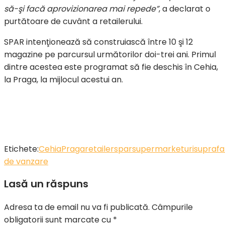
să-şi facă aprovizionarea mai repede”
, a declarat o
purtătoare de cuvânt a retailerului.
SPAR intenţionează să construiască între 10 şi 12
magazine pe parcursul următorilor doi-trei ani. Primul
dintre acestea este programat să fie deschis în Cehia,
la Praga, la mijlocul acestui an.
Etichete:
Cehia
Praga
retailer
spar
supermarketuri
suprafa
de vanzare
Lasă un răspuns
Adresa ta de email nu va fi publicată.
Câmpurile
obligatorii sunt marcate cu
*