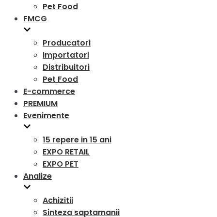
Pet Food
FMCG
Producatori
Importatori
Distribuitori
Pet Food
E-commerce
PREMIUM
Evenimente
15 repere in 15 ani
EXPO RETAIL
EXPO PET
Analize
Achizitii
Sinteza saptamanii