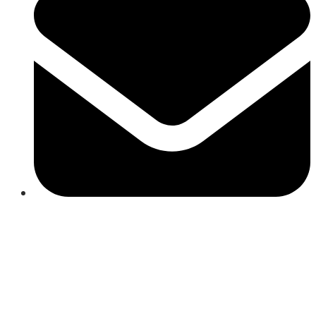
Close
this
module