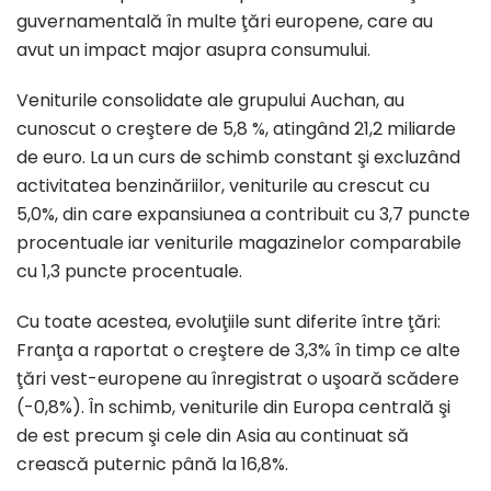
guvernamentală în multe ţări europene, care au
avut un impact major asupra consumului.
Veniturile consolidate ale grupului Auchan, au
cunoscut o creştere de 5,8 %, atingând 21,2 miliarde
de euro. La un curs de schimb constant şi excluzând
activitatea benzinăriilor, veniturile au crescut cu
5,0%, din care expansiunea a contribuit cu 3,7 puncte
procentuale iar veniturile magazinelor comparabile
cu 1,3 puncte procentuale.
Cu toate acestea, evoluţiile sunt diferite între ţări:
Franţa a raportat o creştere de 3,3% în timp ce alte
ţări vest-europene au înregistrat o uşoară scădere
(-0,8%). În schimb, veniturile din Europa centrală şi
de est precum şi cele din Asia au continuat să
crească puternic până la 16,8%.