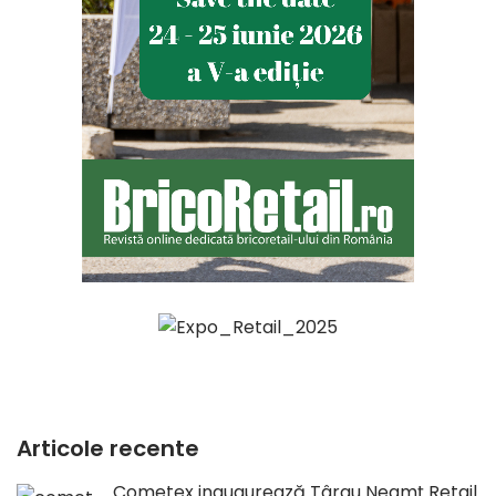
Articole recente
Cometex inaugurează Târgu Neamț Retail