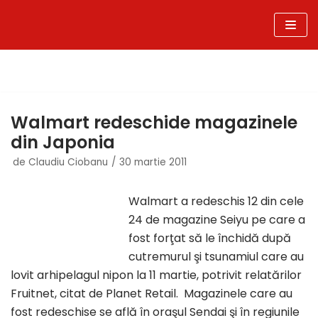
Sari
la
conținut
Walmart redeschide magazinele
din Japonia
de
Claudiu Ciobanu
30 martie 2011
Walmart a redeschis 12 din cele
24 de magazine Seiyu pe care a
fost forţat să le închidă după
cutremurul şi tsunamiul care au
lovit arhipelagul nipon la 11 martie, potrivit relatărilor
Fruitnet, citat de Planet Retail. Magazinele care au
fost redeschise se află în oraşul Sendai şi în regiunile