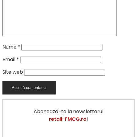
Nume
*
Email
*
Site web
Abonează-te la newsletterul
retail-FMCG.ro
!