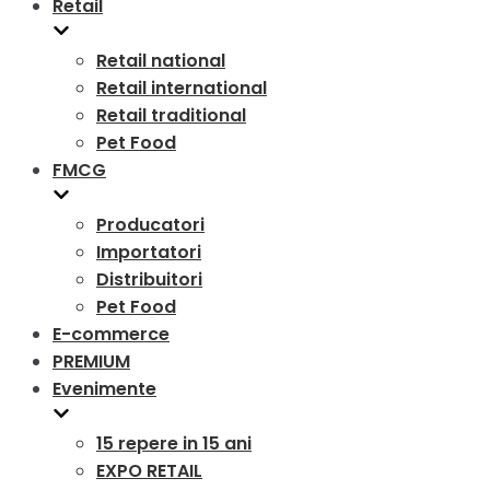
Retail
Retail national
Retail international
Retail traditional
Pet Food
FMCG
Producatori
Importatori
Distribuitori
Pet Food
E-commerce
PREMIUM
Evenimente
15 repere in 15 ani
EXPO RETAIL