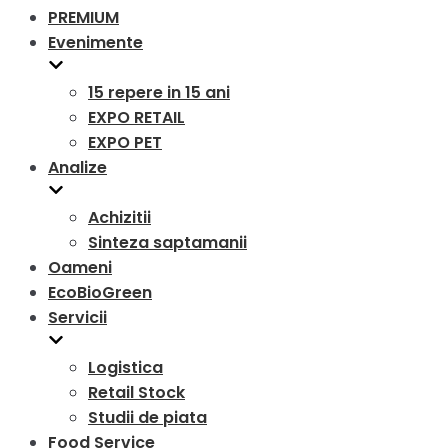
PREMIUM
Evenimente
15 repere in 15 ani
EXPO RETAIL
EXPO PET
Analize
Achizitii
Sinteza saptamanii
Oameni
EcoBioGreen
Servicii
Logistica
Retail Stock
Studii de piata
Food Service