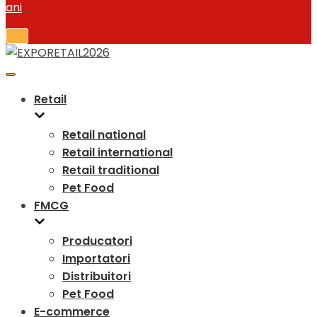
Toggle
Navigation
Toggle
Navigation
Retail
Retail national
Retail international
Retail traditional
Pet Food
FMCG
Producatori
Importatori
Distribuitori
Pet Food
E-commerce