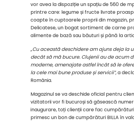
vor avea la dispoziție un spațiu de 560 de m
printre care: legume și fructe livrate proaspă
coapte în cuptoarele proprii din magazin, p
Delicatese, un bogat sortiment de carne pr
alimente de bază sau băuturi și până la arti
„Cu această deschidere am ajuns deja la un
decât să mă bucure. Clujenii au de acum di
moderne, amenajate astfel încât să le ofere
la cele mai bune produse și servicii”,
a decla
România.
Magazinul se va deschide oficial pentru clienți
vizitatorii vor fi bucuroși să găsească nume
inaugurare, toți clienții care fac cumpărătu
primesc un bon de cumpărături BILLA în val