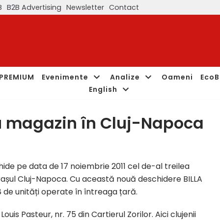
B
B2B Advertising
Newsletter
Contact
PREMIUM
Evenimente
Analize
Oameni
EcoB
English
u magazin în Cluj-Napoca
ide pe data de 17 noiembrie 2011 cel de-al treilea
 orașul Cluj-Napoca. Cu această nouă deschidere BILLA
8 de unități operate în întreaga țară.
uis Pasteur, nr. 75 din Cartierul Zorilor. Aici clujenii