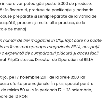
p în care vor putea găsi peste 5.000 de produse,
t în fiecare zi, produse de panificație și patiserie
roduse preparate și semipreparate de la vitrina de
oaspătă, precum și multe alte produse, de la
cole de menaj.
 număr de trei magazine în Cluj, fapt care nu poate
n ce în ce mai aproape magazinele BILLA, cu spații
 o experință de cumpărături plăcută și acces facil
rat FilipCristescu, Director de Operatiuni al BILLA
 joi, pe 17 noiembrie 2011, de la orele 8:00, iar
roase oferte promoționale. În plus, special pentru
ri de minim 50 RON în perioada 17 – 23 noiembrie,
oare de 10 RON.