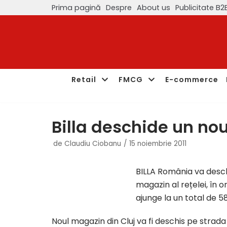
Prima pagină
Despre
About us
Publicitate B2
Sari
la
conținut
Retail
FMCG
E-commerce
Billa deschide un no
de
Claudiu Ciobanu
15 noiembrie 2011
BILLA România va desch
magazin al rețelei, în
ajunge la un total de 5
Noul magazin din Cluj va fi deschis pe strada Lo