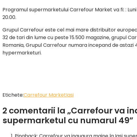
Programul supermarketului Carrefour Market va fi: : Luni
20.00.
Grupul Carrefour este cel mai mare distribuitor european 
32 de tari din lume cu peste 15.500 magazine, grupul Ca
Romania, Grupul Carrefour numara incepand de astazi 49
hypermarketuri.
Etichete:
Carrefour Market
Iasi
2 comentarii la „Carrefour va i
supermarketul cu numarul 49”
Pingback:
Carrefour va inaugura maine la Iasi sup