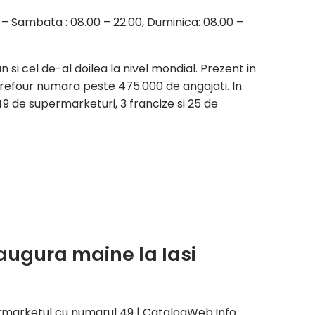
 – Sambata : 08.00 – 22.00, Duminica: 08.00 –
si cel de-al doilea la nivel mondial. Prezent in
rrefour numara peste 475.000 de angajati. In
 de supermarketuri, 3 francize si 25 de
naugura maine la Iasi
ermarketul cu numarul 49 | CatalogWeb.Info