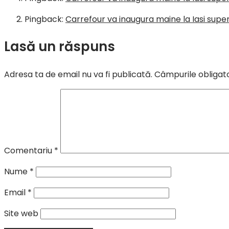
Pingback:
Carrefour va inaugura maine la Iasi sup
Lasă un răspuns
Adresa ta de email nu va fi publicată.
Câmpurile obligat
Comentariu
*
Nume
*
Email
*
Site web