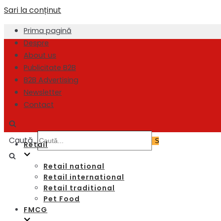
Sari la conținut
Prima pagină
Despre
About us
Publicitate B2B
B2B Advertising
Newsletter
Contact
Caută...
Retail
Retail national
Retail international
Retail traditional
Pet Food
FMCG