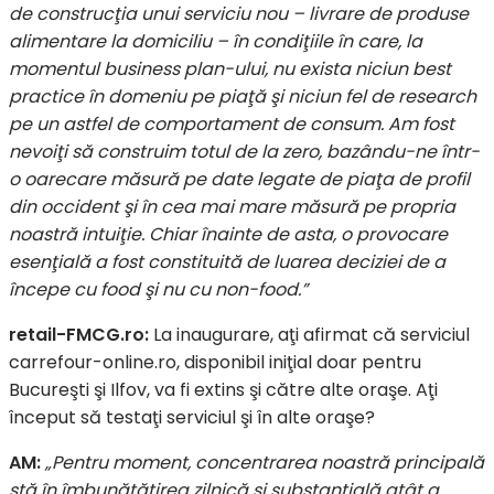
de construcţia unui serviciu nou – livrare de produse
alimentare la domiciliu – în condiţiile în care, la
momentul business plan-ului, nu exista niciun best
practice în domeniu pe piaţă şi niciun fel de research
pe un astfel de comportament de consum. Am fost
nevoiţi să construim totul de la zero, bazându-ne într-
o oarecare măsură pe date legate de piaţa de profil
din occident şi în cea mai mare măsură pe propria
noastră intuiţie. Chiar înainte de asta, o provocare
esenţială a fost constituită de luarea deciziei de a
începe cu food şi nu cu non-food.”
retail-FMCG.ro:
La inaugurare, aţi afirmat că serviciul
carrefour-online.ro, disponibil iniţial doar pentru
Bucureşti şi Ilfov, va fi extins şi către alte oraşe. Aţi
început să testaţi serviciul şi în alte oraşe?
AM:
„Pentru moment, concentrarea noastră principală
stă în îmbunătăţirea zilnică şi substanţială atât a