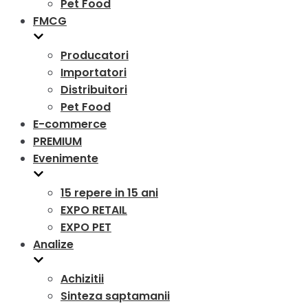
Pet Food
FMCG
Producatori
Importatori
Distribuitori
Pet Food
E-commerce
PREMIUM
Evenimente
15 repere in 15 ani
EXPO RETAIL
EXPO PET
Analize
Achizitii
Sinteza saptamanii