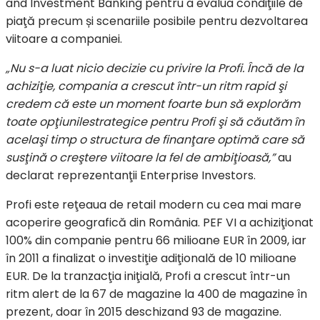
and Investment Banking pentru a evalua condiţiile de
piaţă precum și scenariile posibile pentru dezvoltarea
viitoare a companiei.
„Nu s-a luat nicio decizie cu privire
la
Profi.
Încă
de
la
achiziţie
, compania a crescut
într
-un ritm rapid
şi
credem
că
este un moment foarte bun
să
explorăm
toate
opţiunile
strategice pentru Profi
şi
să
căutăm
în
acelaşi
timp
o
structura
de
finanţare
optimă
care
să
susţină
o
creştere
viitoare
la
fel de
ambiţioasă,”
au
declarat reprezentanţii Enterprise Investors.
Profi este reţeaua de retail modern cu cea mai mare
acoperire geografică din România. PEF VI a achiziţionat
100% din companie pentru 66 milioane EUR în 2009, iar
în 2011 a finalizat o investiţie adiţională de 10 milioane
EUR. De la tranzacţia iniţială, Profi a crescut într-un
ritm alert de la 67 de magazine la 400 de magazine în
prezent, doar în 2015 deschizand 93 de magazine.