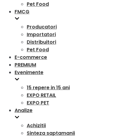
Pet Food
FMCG
Producatori
Importatori
Distribuitori
Pet Food
E-commerce
PREMIUM
Evenimente
15 repere in 15 ani
EXPO RETAIL
EXPO PET
Analize
Achizitii
Sinteza saptamanii