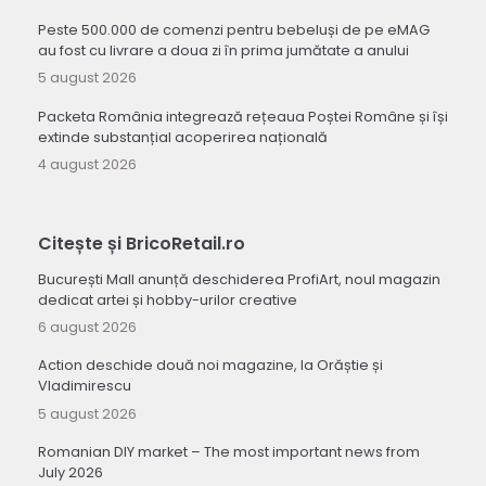
Peste 500.000 de comenzi pentru bebeluși de pe eMAG
au fost cu livrare a doua zi în prima jumătate a anului
5 august 2026
Packeta România integrează rețeaua Poștei Române și își
extinde substanțial acoperirea națională
4 august 2026
Citește și BricoRetail.ro
București Mall anunță deschiderea ProfiArt, noul magazin
dedicat artei și hobby-urilor creative
6 august 2026
Action deschide două noi magazine, la Orăștie și
Vladimirescu
5 august 2026
Romanian DIY market – The most important news from
July 2026