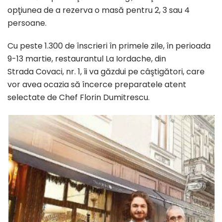
opţiunea
de a
rezerva
o
masă
pentru 2, 3
sau
4
persoane.
Cu
peste
1.300 de
înscrieri
în
primele zile,
în
perioada
9-13
martie
, restaurantul
La
Iordache,
din
Strada
Covaci, nr. 1,
îi
va
găzdui
pe
câştigători
,
care
vor avea ocazia
să
încerce
preparatele atent
selectate de Chef Florin Dumitrescu.