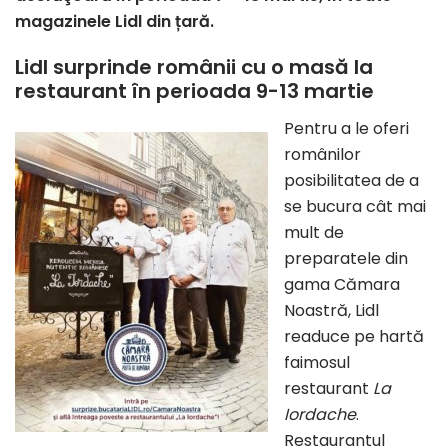
magazinele Lidl din țară.
Lidl surprinde românii cu o masă la
restaurant în perioada 9-13 martie
Pentru a le oferi
românilor
posibilitatea de a
se bucura cât mai
mult de
preparatele din
gama Cămara
Noastră, Lidl
readuce pe hartă
faimosul
restaurant
La
Iordache
.
Restaurantul