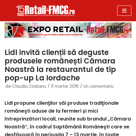
Sari
la
conținut
Lidl invită clienții să deguste
produsele românești Cămara
Noastră la restaurantul de tip
pop-up La Iordache
de
Claudiu Ciobanu
11 martie 2016
Un comentariu
Lidl propune clienţilor săi produse tradiţionale
romăneşti aduse de la fermieri și mici
întreprinzători locali, reunite sub brandul „Cămara
Noastră”, în cadrul Saptămânii Româneşti care se
desfăşoară în perioada 7 – 13 martie, în toate