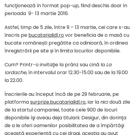
funcţionează în format pop-up, fiind deschis doar în
perioada 9- 13 martie 2016.
Astfel, timp de 5 zile, între 9 – 13 martie, cei care s-au
înscris pe
bucatarialidl.ro
vor beneficia de o masă cu
bucate românești pregătite ca odinioară, în ordinea
înregistrării pe site și în limita locurilor disponibile.
Cum? Printr-o
invitaţie
la
prânz
sau
cină
la
La
Iordache
,
în
intervalul orar 12.30-15.00
sau
de
la
19.00
la
22.00.
Înscrierile
au
început
încă
de pe 29 februarie, pe
platforma
surprize.bucatarialidl.ro
,
iar
la
nici
două
zile
de
la
startul campaniei, toate cele 900 de locuri
disponibile
îşi
aveau
deja
titularii. Desigur,
din
dorinţa
de a le oferi oamenilor
posibilitatea
de a
împărtăşi
această
experienţă
cu cei dragi,
aceştia
au avut