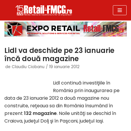
Sari
la
conținut
Lidl va deschide pe 23 ianuarie
încă două magazine
de
Claudiu Ciobanu
19 ianuarie 2012
Lidl continuă investiţiile în
România prin inaugurarea pe
data de 23 ianuarie 2012 a două magazine nou
construite, reţeaua sa din România însumând în
prezent
132 magazine
. Noile unităţi se deschid în
Craiova, judeţul Dolj şi în Paşcani, judeţul Iaşi.