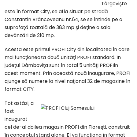
Târgovişte
este în format City, se află situat pe stradă
Constantin Brâncoveanu nr.64, se se întinde pe o
suprafaţă toatală de 383 mp şi deţine o sala
devânzări de 210 mp.
Acesta este primul PROFI City din localitatea în care
mai funcţionează două unităţi PROFI standard. În
judeţul Dâmboviţa sunt în total 5 unităţi PROFIîn
acest moment. Prin această nouă inaugurare, PROFI
ajunge să numere la nivel naţional 32 de magazine în
format CITY.
Tot astăzi, a
fost
inaugurat
cel de-al doilea magazin PROFI din Floreşti, construit
în conceptul stand alone. El va funcţiona în format