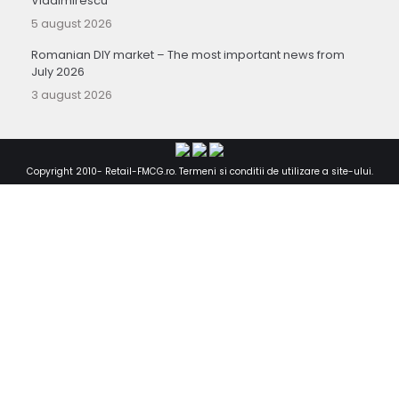
Vladimirescu
5 august 2026
Romanian DIY market – The most important news from
July 2026
3 august 2026
Copyright 2010-
Retail-FMCG.ro
.
Termeni si conditii de utilizare a site-ului
.