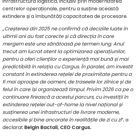
infrastructura logistică, inclusiv prin modernizarea
centrelor operaționale, pentru a susține această
extindere și a îmbunătăți capacitatea de procesare.
„
Creșterea din 2025 ne confirmă că deciziile luate în
ultimii ani au fost corecte și că direcția în care
mergem este una sănătoasă pe termen lung. Anul
trecut am lucrat atent la optimizarea operațiunilor,
pentru a oferi clienților o experiență mai bună și mai
predictibilă în relația cu Cargus. În paralel, am investit
constant în extinderea rețelei de proximitate pentru a
fi mai aproape de oameni, de traseele lor zilnice și de
felul în care își organizează timpul. Privim 2026 ca pe o
continuare firească a acestui parcurs, cu investiții în
extinderea rețelei out-of-home la nivel național și
susținerea unei infrastructuri de livrare moderne,
accesibile și bine ancorate în realitățile de zi cu zi
”, a
declarat
Belgin Bactali, CEO Cargus.