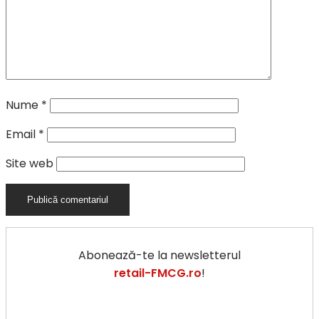
Nume
*
Email
*
Site web
Abonează-te la newsletterul
retail-FMCG.ro
!