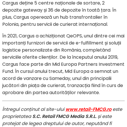
Cargus deține 5 centre naționale de sortare, 2
depozite gateway și 36 de depozite în toată țara. În
plus, Cargus operează un hub transfrontalier în
Polonia, pentru servicii de curierat internațional.
În 2021, Cargus a achiziționat QeOPS, unul dintre cei mai
importanți furnizori de servicii de e-fulfillment și soluții
logistice personalizate din România, completând
serviciile oferite clienților. De la începutul anului 2019,
Cargus face parte din Mid Europa Partners Investment
Fund. În cursul anului trecut, Mid Europa a semnat un
acord de vanzare cu Sameday, unul din principalii
jucători din piața de curierat, tranzacția fiind în curs de
aprobare din partea autorităților relevante.
Întregul conținut al site-ului
www.retail-FMCG.ro
este
proprietatea
S.C. Retail FMCG Media S.R.L.
și este
protejat de legea dreptului de autor, neputând fi