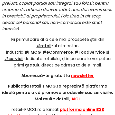
preluat, copiat parțial sau integral sau folosit pentru
crearea de articole derivate, fără acordul expres scris
în prealabil al proprietarului. Folosirea în alt scop
decât cel personal sau non-comercial este strict
interzisă.
Fii primul care află cele mai proaspete ştiri din
#retail
-ul alimentar,
industria
#FMCG
,
#eCommerce
,
#FoodService
și
#servicii
dedicate retailului, știri pe care le vei putea
primi
gratuit
, direct pe adresa ta de e-mail,
Abonează-te gratuit la
newsletter
Publicația retail-FMCG.ro reprezintă platforma
ideală pentru a vă promova produsele sau serviciile.
Mai multe detalii,
AICI
.
retail-FMCG.ro a lansat
platforma online B2B