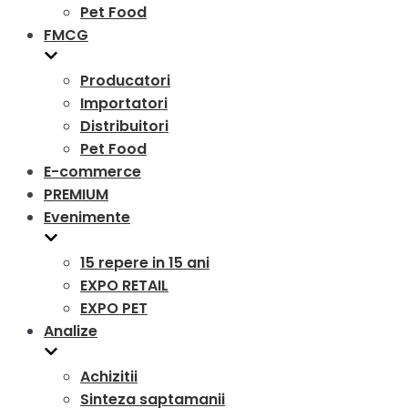
Pet Food
FMCG
Producatori
Importatori
Distribuitori
Pet Food
E-commerce
PREMIUM
Evenimente
15 repere in 15 ani
EXPO RETAIL
EXPO PET
Analize
Achizitii
Sinteza saptamanii