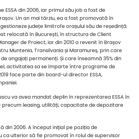
 ESSA din 2006, iar primul său job a fost de
rașov. Un an mai târziu, ea a fost promovată în
gestioneze județe limitrofe orașului său de reședință
ost relocată în București, în structura de Client
nager de Proiect, iar din 2010 a revenit în Brașov
tru Muntenia, Transilvania și Maramureș, prin care
e angajați permanenți. Și care înseamnă 35% din
alel, activitatea sa se împarte între programe de
2019 face parte din board-ul director ESSA,
mpaniei.
velescu va avea mandat deplin în reprezentarea ESSA în
e precum leasing, utilități, capacitate de depozitare
din 2006. A început inițial pe poziția de
 ca ulterior să fie promovat în rolul de supervisor