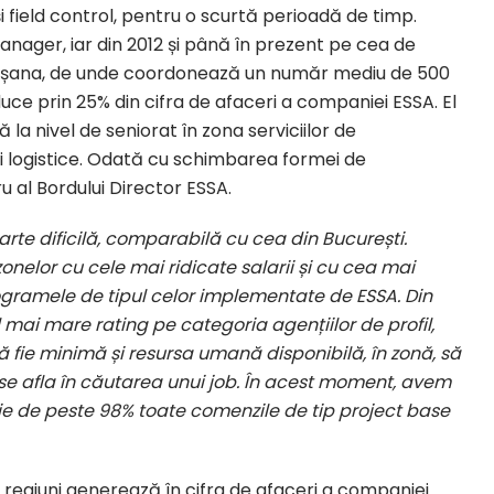
i field control, pentru o scurtă perioadă de timp.
Manager, iar din 2012 și până în prezent pe cea de
 Crișana, de unde coordonează un număr mediu de 500
ce prin 25% din cifra de afaceri a companiei ESSA. El
la nivel de seniorat în zona serviciilor de
ii logistice. Odată cu schimbarea formei de
 al Bordului Director ESSA.
arte dificilă, comparabilă cu cea din București.
zonelor cu cele mai ridicate salarii și cu cea mai
gramele de tipul celor implementate de ESSA. Din
el mai mare rating pe categoria agențiilor de profil,
ă fie minimă și resursa umană disponibilă, în zonă, să
e afla în căutarea unui job. În acest moment, avem
ie de peste 98% toate comenzile de tip project base
 regiuni generează în cifra de afaceri a companiei