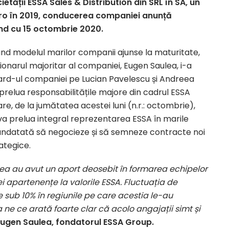
tății ESSA Sales & Distribution din SRL în SA, un
uro în 2019, conducerea companiei anunță
nd cu 15 octombrie 2020.
nd modelul marilor companii ajunse la maturitate,
ționarul majoritar al companiei, Eugen Saulea, i-a
rd-ul companiei pe Lucian Pavelescu și Andreea
relua responsabilitățile majore din cadrul ESSA
re, de la jumătatea acestei luni (n.r.: octombrie),
 prelua integral reprezentarea ESSA în marile
fi mandatată să negocieze și să semneze contracte noi
ategice.
ea au avut un aport deosebit în formarea echipelor
ei apartenențe la valorile ESSA. Fluctuația de
 sub 10% în regiunile pe care acestia le-au
ne ce arată foarte clar că acolo angajații simt și
ugen Saulea, fondatorul ESSA Group.