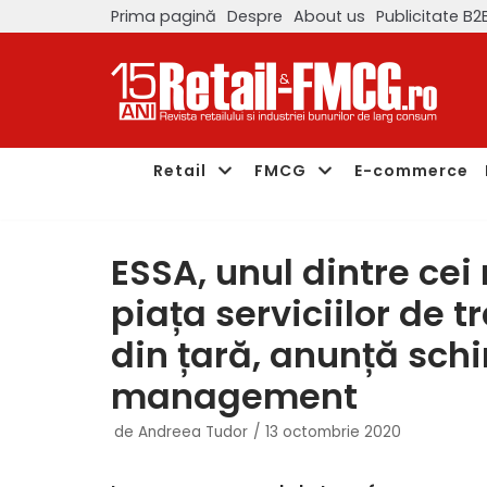
Prima pagină
Despre
About us
Publicitate B2
Sari
la
conținut
Retail
FMCG
E-commerce
ESSA, unul dintre cei
piața serviciilor de 
din țară, anunță sch
management
de
Andreea Tudor
13 octombrie 2020