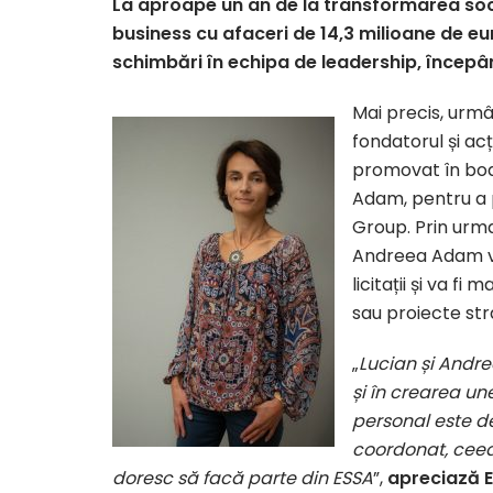
La aproape un an de la transformarea socie
business cu afaceri de 14,3 milioane de e
schimbări în echipa de leadership, începâ
Mai precis, urmâ
fondatorul și ac
promovat în boa
Adam, pentru a p
Group. Prin urma
Andreea Adam va
licitații și va 
sau proiecte str
„
Lucian și Andre
și în crearea un
personal este de
coordonat, ceea 
doresc să facă parte din ESSA
”,
apreciază E