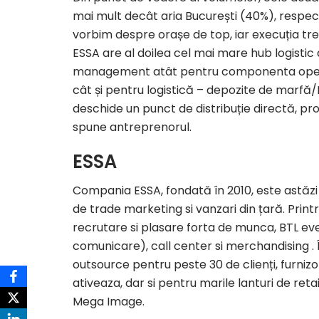
mai mult decât aria București (40%), respec
vorbim despre orașe de top, iar execuția tre
ESSA are al doilea cel mai mare hub logistic d
management atât pentru componenta opera
cât și pentru logistică – depozite de marfă/P
deschide un punct de distribuție directă, 
spune antreprenorul.
ESSA
Compania ESSA, fondată în 2010, este astăzi un
de trade marketing si vanzari din țară. Print
recrutare si plasare forta de munca, BTL 
comunicare), call center si merchandising . În
outsource pentru peste 30 de clienți, furnizor
ativeaza, dar si pentru marile lanturi de re
Mega Image.