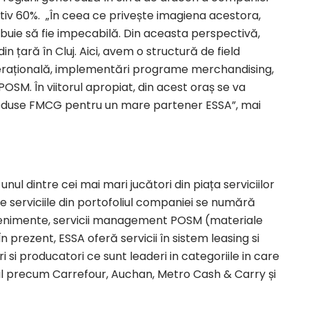
tiv 60%. „În ceea ce privește imagiena acestora,
buie să fie impecabilă. Din aceasta perspectivă,
in țară în Cluj. Aici, avem o structură de field
țională, implementări programe merchandising,
OSM. În viitorul apropiat, din acest oraș se va
produse FMCG pentru un mare partener ESSA”, mai
ul dintre cei mai mari jucători din piața serviciilor
re serviciile din portofoliul companiei se numără
evenimente, servicii management POSM (materiale
 prezent, ESSA oferă servicii în sistem leasing si
i si producatori ce sunt leaderi in categoriile in care
tail precum Carrefour, Auchan, Metro Cash & Carry și