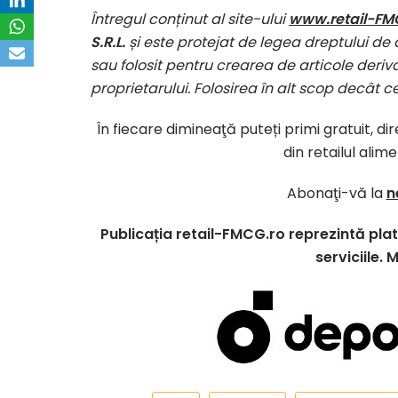
Întregul conținut al site-ului
www.retail-FM
S.R.L.
și este protejat de legea dreptului de 
sau folosit pentru crearea de articole deriva
proprietarului. Folosirea în alt scop decât c
În fiecare dimineaţă puteți primi gratuit, d
din retailul alim
Abonaţi-vă la
n
Publicația retail-FMCG.ro reprezintă pl
serviciile. 