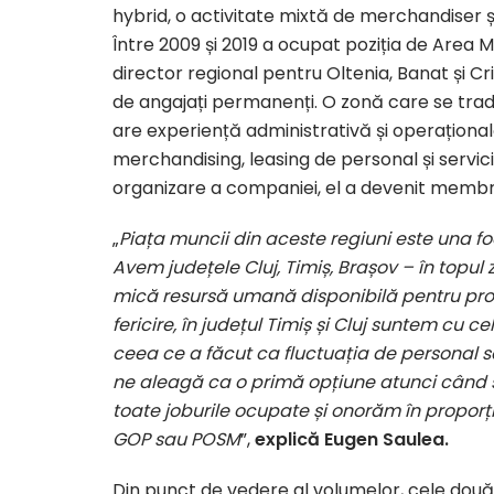
hybrid, o activitate mixtă de merchandiser ș
Între 2009 și 2019 a ocupat poziția de Area 
director regional pentru Oltenia, Banat și
de angajați permanenți. O zonă care se tradu
are experiență administrativă și operațională 
merchandising, leasing de personal și servic
organizare a companiei, el a devenit membru
„
Piața muncii din aceste regiuni este una fo
Avem județele Cluj, Timiș, Brașov – în topul 
mică resursă umană disponibilă pentru pro
fericire, în județul Timiș și Cluj suntem cu c
ceea ce a făcut ca fluctuația de personal s
ne aleagă ca o primă opțiune atunci când s
toate joburile ocupate și onorăm în proporț
GOP sau POSM
”,
explică Eugen Saulea.
Din punct de vedere al volumelor, cele două