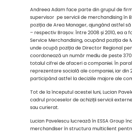
Andreea Adam face parte din grupul de firme
supervisor pe servicii de merchandising în B
poziția de Area Manager, ajungând astfel să 
– respectiv Brașov. Între 2008 și 2010, ea a f
Service Merchandising, ocupând poziția de Ma
unde ocupă poziția de Director Regional pen
coordonează un număr mediu de peste 370 d
totalul cifrei de afaceri a companiei. În par
reprezentare socială ale companiei, iar din 
participând astfel la deciziile majore ale co
Tot de la începutul acestei luni, Lucian Pa
cadrul proceselor de achiziții servicii extern
sau curierat.
Lucian Pavelescu lucrează în ESSA Group încă 
merchandiser în structura multiclient pentru