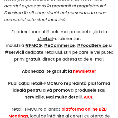
acordul expres scris în prealabil al proprietarului.
Folosirea în alt scop decât cel personal sau non-
comercial este strict interzisă.
Fii primul care află cele mai proaspete ştiri din
#retail
-ul alimentar,
industria
#FMCG
,
#eCommerce
,
#FoodService
și
#servicii
dedicate retailului, știri pe care le vei putea
primi
gratuit
, direct pe adresa ta de e-mail,
Abonează-te gratuit la
newsletter
Publicația retail-FMCG.ro reprezintă platforma
ideală pentru a vă promova produsele sau
serviciile. Mai multe detalii,
AICI
.
retail-FMCG.ro a lansat
platforma online B2B
Meetings
, locul de întâlnire al cererii cu oferta de