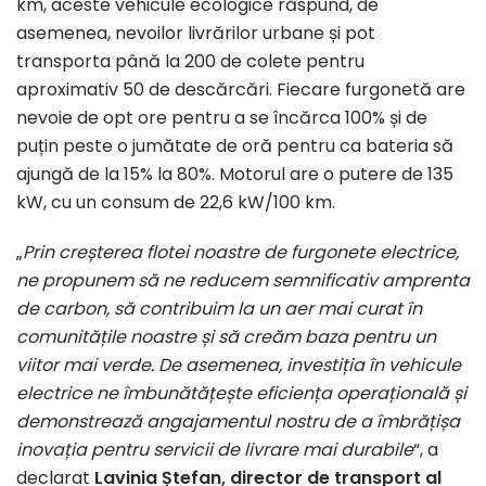
km, aceste vehicule ecologice răspund, de
asemenea, nevoilor livrărilor urbane și pot
transporta până la 200 de colete pentru
aproximativ 50 de descărcări. Fiecare furgonetă are
nevoie de opt ore pentru a se încărca 100% și de
puțin peste o jumătate de oră pentru ca bateria să
ajungă de la 15% la 80%. Motorul are o putere de 135
kW, cu un consum de 22,6 kW/100 km.
„
Prin creșterea flotei noastre de furgonete electrice,
ne propunem să ne reducem semnificativ amprenta
de carbon, să contribuim la un aer mai curat în
comunitățile noastre și să creăm baza pentru un
viitor mai verde. De asemenea, investiția în vehicule
electrice ne îmbunătățește eficiența operațională și
demonstrează angajamentul nostru de a îmbrățișa
inovația pentru servicii de livrare mai durabile
“, a
declarat
Lavinia Ștefan, director de transport al