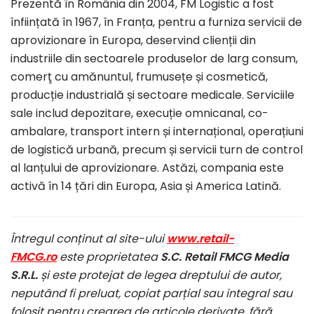
Prezentă în România din 2004, FM Logistic a fost
înființată în 1967, în Franța, pentru a furniza servicii de
aprovizionare în Europa, deservind clienții din
industriile din sectoarele produselor de larg consum,
comerţ cu amănuntul, frumusețe și cosmetică,
producție industrială și sectoare medicale. Serviciile
sale includ depozitare, execuție omnicanal, co-
ambalare, transport intern și internațional, operațiuni
de logistică urbană, precum și servicii turn de control
al lanțului de aprovizionare. Astăzi, compania este
activă în 14 țări din Europa, Asia și America Latină.
Întregul conținut al site-ului
www.retail-
FMCG.ro
este proprietatea
S.C. Retail FMCG Media
S.R.L.
și este protejat de legea dreptului de autor,
neputând fi preluat, copiat parțial sau integral sau
folosit pentru crearea de articole derivate, fără