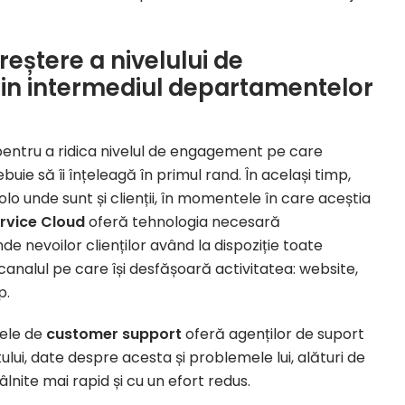
eștere a nivelului de
rin intermediul departamentelor
 pentru a ridica nivelul de engagement pe care
buie să îi înțeleagă în primul rand. În același timp,
lo unde sunt și clienții, în momentele în care aceștia
rvice Cloud
oferă tehnologia necesară
 nevoilor clienților având la dispoziție toate
 canalul pe care își desfășoară activitatea: website,
p.
ele de
customer support
oferă agenților de suport
ului, date despre acesta și problemele lui, alături de
tâlnite mai rapid și cu un efort redus.