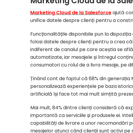
Marketing Cloud de la Sal
Marketing Cloud de la Salesforce
ajută com
unifice datele despre clienți pentru a construi 
Funcționalitățile disponibile pun la dispozi
folosi datele despre clienți pentru a crea căl
indiferent de canalul pe care aceștia se afl
automatizate, iar mesajele și întregul conți
consumatori cu rolul de a livra mesaje, pe dife
Ținând cont de faptul că 68% din generația Mi
personalizează experiențele pe baza istoriculu
artificială își face tot mai mult simțită preze
Mai mult, 84% dintre clienți consideră că ex
importantă ca serviciile și produsele ei. Inte
capabilități de livrare a unor recomandări p
mesajelor atunci când clienții sunt activi p