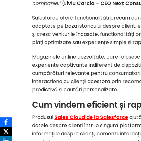
companie.”
(
Liviu Carcia – CEO Next Cons
Salesforce oferă funcționalități precum con
adaptate pe baza istoricului despre client
și cresc veniturile încasate, funcționalități
plăți optimizate sau experiențe simple și rap
Magazinele online dezvoltate, care foloses
experiențe captivante indiferent de dispoziti
cumpărături relevante pentru consumatori. 
interacționa cu clienții acestora prin recom
predictivă și căutări personalizate.
Cum vindem eficient și rap
Produsul
Sales Cloud de la Salesforce
ajută
datele despre clienți într-o singură platfo
informațiile despre clienți, comenzi, intera