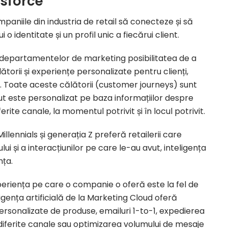
esforce
paniile din industria de retail să conecteze și să
o identitate și un profil unic a fiecărui client.
ția departamentelor de marketing posibilitatea de a
ătorii și experiențe personalizate pentru clienți,
ă. Toate aceste călătorii (customer journeys) sunt
nut este personalizat pe baza informațiilor despre
rite canale, la momentul potrivit și în locul potrivit.
llennials și generația Z preferă retailerii care
i și a interacțiunilor pe care le-au avut, inteligența
nța.
periența pe care o companie o oferă este la fel de
ligența artificială de la Marketing Cloud oferă
ersonalizate de produse, emailuri 1-to-1, expedierea
e diferite canale sau optimizarea volumului de mesaje