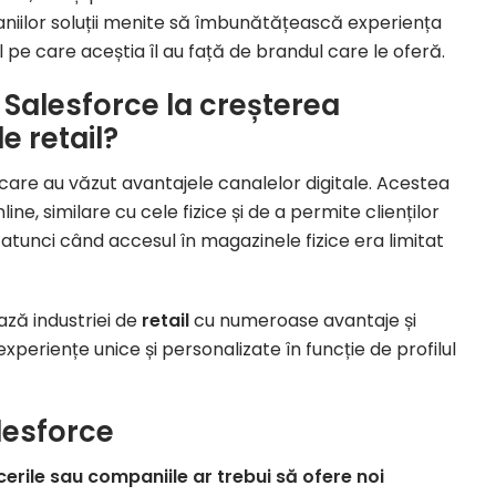
aniilor soluții menite să îmbunătățească experiența
e care aceștia îl au față de brandul care le oferă.
Salesforce la creșterea
e retail?
 care au văzut avantajele canalelor digitale. Acestea
e, similare cu cele fizice și de a permite clienților
i atunci când accesul în magazinele fizice era limitat
ază industriei de
retail
cu numeroase avantaje și
xperiențe unice și personalizate în funcție de profilul
lesforce
rile sau companiile ar trebui să ofere noi