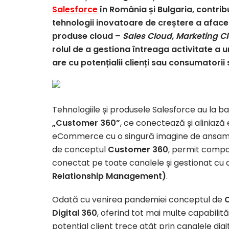
Salesforce
în România și Bulgaria, contribui
tehnologii inovatoare de creștere a aface
produse cloud –
Sales Cloud, Marketing C
rolul de a gestiona întreaga activitate a u
are cu potențialii clienți sau consumatorii 
Tehnologiile și produsele Salesforce au la
„Customer 360”
, ce conectează și aliniază 
eCommerce cu o singură imagine de ansamblu
de conceptul
Customer 360
, permit compan
conectat pe toate canalele și gestionat cu 
Relationship Management)
.
Odată cu venirea pandemiei conceptul de
Digital 360
, oferind tot mai multe capabilită
potențial client trece atât prin canalele digit