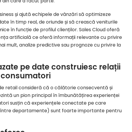
 din care a făcut parte.
ness și ajută echipele de vânzări să optimizeze
e în timp real, de oriunde și să crească veniturile
ce în funcție de profilul clienților. Sales Cloud oferă
nța artificială ce oferă informații relevante cu privire
ai mult, analize predictive sau prognoze cu privire la
zate pe date construiesc relații
i consumatori
 de retail consideră că o călătorie consecventă și
ezintă un pion principal în îmbunătățirea experienței
atori susțin că experiențele conectate pe care
te între departamente) sunt foarte importante pentru