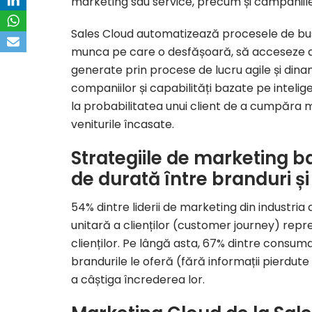
marketing sau service, precum și campaniile
Sales Cloud automatizează procesele de busi
munca pe care o desfășoară, să acceseze dat
generate prin procese de lucru agile și dinami
companiilor și capabilități bazate pe intelige
la probabilitatea unui client de a cumpăra m
veniturile încasate.
Strategiile de marketing ba
de durată între branduri ș
54% dintre liderii de marketing din industria
unitară a clienților (customer journey) repr
clienților. Pe lângă asta, 67% dintre consum
brandurile le oferă (fără informații pierdu
a câștiga încrederea lor.