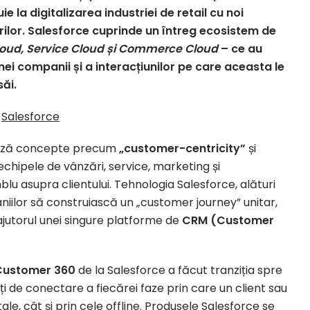
e la digitalizarea industriei de retail cu noi
rilor. Salesforce cuprinde un întreg ecosistem de
loud, Service Cloud și Commerce Cloud
– ce au
nei companii și a interacțiunilor pe care aceasta le
săi.
 bază concepte precum
„customer-centricity”
și
echipele de vânzări, service, marketing și
 asupra clientului. Tehnologia Salesforce, alături
iilor să construiască un „customer journey” unitar,
ajutorul unei singure platforme de
CRM (Customer
Customer 360
de la Salesforce a făcut tranziția spre
ți de conectare a fiecărei faze prin care un client sau
ale, cât și prin cele offline. Produsele Salesforce se