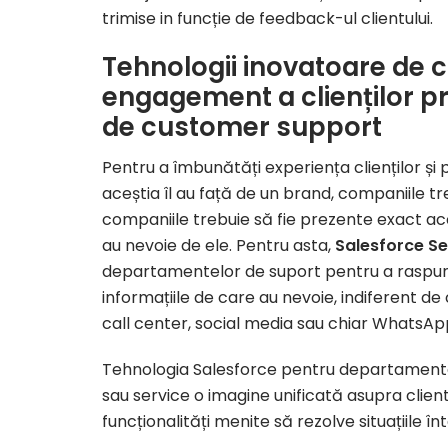
trimise in funcție de feedback-ul clientului.
Tehnologii inovatoare de cr
engagement a clienților p
de customer support
Pentru a îmbunătăți experiența clienților și
aceștia îl au față de un brand, companiile tre
companiile trebuie să fie prezente exact aco
au nevoie de ele. Pentru asta,
Salesforce Se
departamentelor de suport pentru a raspunde
informațiile de care au nevoie, indiferent de
call center, social media sau chiar WhatsAp
Tehnologia Salesforce pentru departament
sau service o imagine unificată asupra client
funcționalități menite să rezolve situațiile în