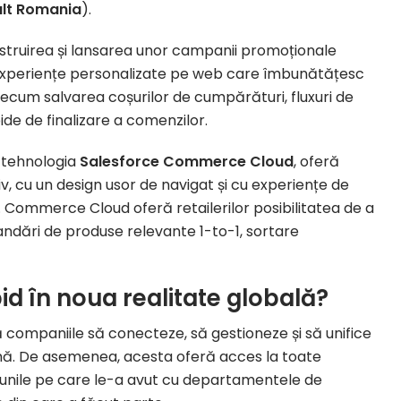
ult Romania
).
struirea și lansarea unor campanii promoționale
, experiențe personalizate pe web care îmbunătățesc
 precum salvarea coșurilor de cumpărături, fluxuri de
ide de finalizare a comenzilor.
c tehnologia
Salesforce Commerce Cloud
, oferă
v, cu un design usor de navigat și cu experiențe de
Commerce Cloud oferă retailerilor posibilitatea de a
andări de produse relevante 1-to-1, sortare
id în noua realitate globală?
 companiile să conecteze, să gestioneze și să unifice
rmă. De asemenea, acesta oferă acces la toate
cțiunile pe care le-a avut cu departamentele de