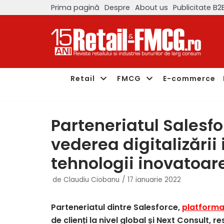
Prima pagină
Despre
About us
Publicitate B2
Sari
la
conținut
Retail
FMCG
E-commerce
Parteneriatul Salesfo
vederea digitalizării 
tehnologii inovatoare
de
Claudiu Ciobanu
17 ianuarie 2022
Parteneriatul dintre Salesforce,
platforma
de clienți la nivel global și Next Consult, res