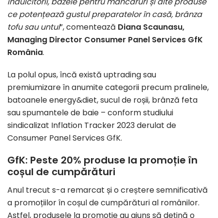
îndulcitorii, bazele pentru mâncăruri și alte produse
ce potențează gustul preparatelor în casă, brânza
tofu sau untul
”, comentează
Diana Scaunasu,
Managing Director Consumer Panel Services GfK
România
.
La polul opus, încă există uptrading sau
premiumizare în anumite categorii precum pralinele,
batoanele energy&diet, sucul de roșii, brânză feta
sau spumantele de baie – conform studiului
sindicalizat Inflation Tracker 2023 derulat de
Consumer Panel Services GfK.
GfK: Peste 20% produse la promoție în
coșul de cumpărături
Anul trecut s-a remarcat și o creștere semnificativă
a promoțiilor în coșul de cumpărături al românilor.
Astfel, produsele la promoție au ajuns să dețină o