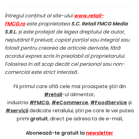
Întregul conținut al site-ului
www.retail-
FMCG.ro
este proprietatea
S.C. Retail FMCG Media
S.R.L.
și este protejat de legea dreptului de autor,
neputând fi preluat, copiat parțial sau integral sau
folosit pentru crearea de articole derivate, fără
acordul expres scris în prealabil al proprietarului.
Folosirea în alt scop decât cel personal sau non-
comercial este strict interzisă.
Fii primul care află cele mai proaspete ştiri din
#retail
-ul alimentar,
industria
#FMCG
,
#eCommerce
,
#FoodService
și
#servicii
dedicate retailului, știri pe care le vei putea
primi
gratuit
, direct pe adresa ta de e-mail,
Abonează-te gratuit la
newsletter