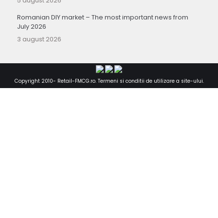
5 august 2026
Romanian DIY market – The most important news from
July 2026
3 august 2026
Copyright 2010-
Retail-FMCG.ro
.
Termeni si conditii de utilizare a site-ului
.