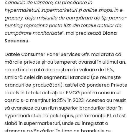
canalele de vânzare, cu precădere in
hypermaketuri, supermarketuri și online shops. În e-
grocery, deja misiunile de cumpărare de tip promo-
hunting reprezintă peste 16% din totalul actelor de
cumpărare monitorizate
”, mai precizează
Diana
Scaunasu.
Datele Consumer Panel Services GfK mai arată că
mărcile private și-au temperat avansul în ultimul an,
raportând o rată de creștere în valoare de 16%,
similară celei din segmentul Branded (ce reunește
branduri de producători), astfel că ponderea Private
Labels în totalul achizițiilor FMCG pentru consumul
casnic s-a menținut la 25% în 2023. Acestea au reușit
să avanseze cu un ritm superior brandurilor doar în
hypermarketuri. La polul opus, performanța PL a fost
slabă în supermarketuri, unde au înregistat o
stagnare a vânzărilor, în timp ce brandurile au