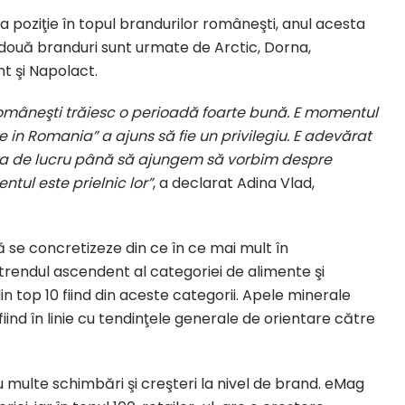
 poziţie în topul brandurilor româneşti, anul acesta
 două branduri sunt urmate de Arctic, Dorna,
t şi Napolact.
româneşti trăiesc o perioadă foarte bună. E momentul
 in Romania” a ajuns să fie un privilegiu. E adevărat
a de lucru până să ajungem să vorbim despre
ul este prielnic lor”
, a declarat Adina Vlad,
să se concretizeze din ce în ce mai mult în
 trendul ascendent al categoriei de alimente şi
n top 10 fiind din aceste categorii. Apele minerale
fiind în linie cu tendinţele generale de orientare către
 multe schimbări şi creşteri la nivel de brand. eMag