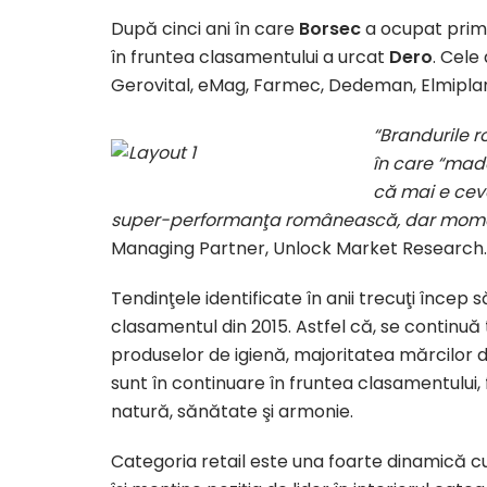
După cinci ani în care
Borsec
a ocupat prima
în fruntea clasamentului a urcat
Dero
. Cele
Gerovital, eMag, Farmec, Dedeman, Elmiplan
“Brandurile 
în care “made
că mai e cev
super-performanţa românească, dar moment
Managing Partner, Unlock Market Research.
Tendinţele identificate în anii trecuţi încep 
clasamentul din 2015. Astfel că, se continuă
produselor de igienă, majoritatea mărcilor di
sunt în continuare în fruntea clasamentului, 
natură, sănătate şi armonie.
Categoria retail este una foarte dinamică cu