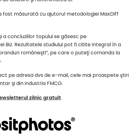
 fost măsurată cu ajutorul metodologiei MaxDiff
 a concluziilor topului se găsesc pe
ei Biz. Rezultatele studiului pot fi citite integral în a
e branduri româneşti”, pe care o puteţi comanda la
.
irect pe adresa dvs de e-mail, cele mai proaspete ştiri
entar şi din industria FMCG.
ewsletterul zilnic gratuit
.