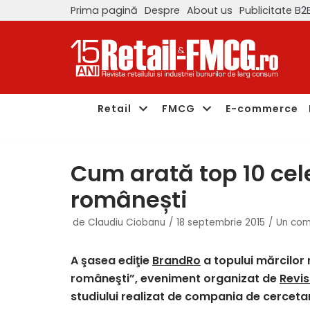
Prima pagină
Despre
About us
Publicitate B2
Sari
la
conținut
Retail
FMCG
E-commerce
Cum arată top 10 cel
românești
de
Claudiu Ciobanu
18 septembrie 2015
Un com
A şasea ediţie
BrandRo
a topului mărcilor
româneşti”, eveniment organizat de
Revis
studiului realizat de compania de cercet