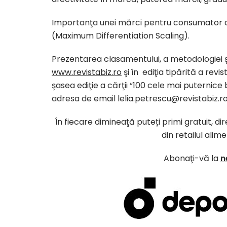
Importanţa unei mărci pentru consumator a
(Maximum Differentiation Scaling).
Prezentarea clasamentului, a metodologiei şi
www.revistabiz.ro
şi în ediţia tipărită a revist
şasea ediţie a cărţii “100 cele mai puternic
adresa de email lelia.petrescu@revistabiz.ro
În fiecare dimineaţă puteți primi gratuit, d
din retailul alim
Abonaţi-vă la
n