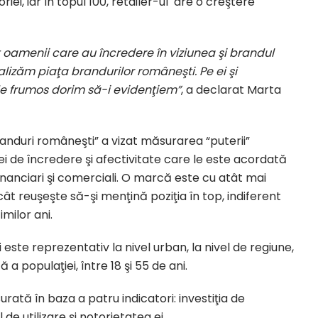
oriei, iar în topul 100, retailer-ul are o creştere
oamenii care au încredere în viziunea şi brandul
alizăm piaţa brandurilor româneşti. Pe ei şi
de frumos dorim să-i evidenţiem”
, a declarat Marta
anduri româneşti” a vizat măsurarea “puterii”
ei de încredere şi afectivitate care le este acordată
inanciari şi comerciali. O marcă este cu atât mai
t reuşeşte să-şi menţină poziţia în top, indiferent
milor ani.
şi este reprezentativ la nivel urban, la nivel de regiune,
a populaţiei, între 18 şi 55 de ani.
tă în baza a patru indicatori: investiţia de
de utilizare şi notorietatea ei.