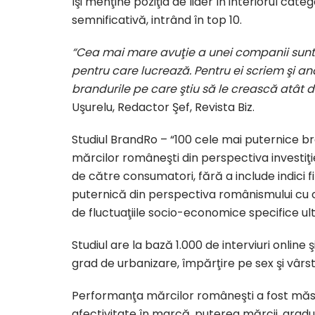
îşi menţine poziţia de lider în interiorul categ
semnificativă, intrând în top 10.
“Cea mai mare avuţie a unei companii sunt 
pentru care lucrează. Pentru ei scriem şi an
brandurile pe care ştiu să le crească atât 
Uşurelu, Redactor Şef, Revista Biz.
Studiul BrandRo – “100 cele mai puternice br
mărcilor româneşti din perspectiva investiţi
de către consumatori, fără a include indici f
puternică din perspectiva românismului cu câ
de fluctuaţiile socio-economice specifice ulti
Studiul are la bază 1.000 de interviuri online 
grad de urbanizare, împărţire pe sex şi vârstă 
Performanţa mărcilor româneşti a fost măsura
afectivitate în marcă, puterea mărcii, gradul 