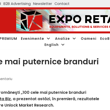
B
B2B Advertising
Newsletter
Contact
PREMIUM
Evenimente
Analize
Oameni
EcoB
English
e mai puternice branduri
entariu
 româneşti „100 cele mai puternice branduri
ta Biz
, a prezentat astăzi, în premieră, rezultatele
are Unlock Market Research.