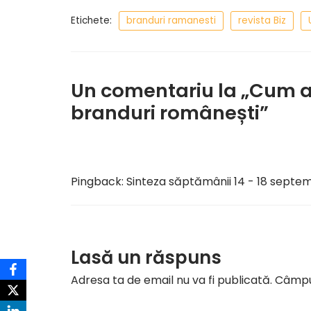
Etichete:
branduri ramanesti
revista Biz
Un comentariu la „Cum ar
branduri românești”
Pingback:
Sinteza săptămânii 14 - 18 septem
Lasă un răspuns
Adresa ta de email nu va fi publicată.
Câmpur