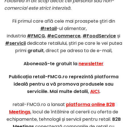
Folosirea în alt scop decât cel personal sau non-
comercial este strict interzisă.
Fii primul care află cele mai proaspete ştiri din
#retail
-ul alimentar,
industria
#FMCG
,
#eCommerce
,
#FoodService
și
#servicii
dedicate retailului, știri pe care le vei putea
primi
gratuit
, direct pe adresa ta de e-mail,
Abonează-te gratuit la
newsletter
Publicația retail-FMCG.ro reprezintă platforma
ideală pentru a vă promova produsele sau
serviciile. Mai multe detalii,
AICI
.
retail-FMCG.ro a lansat
platforma online B2B
Meetings
, locul de întâlnire al cererii cu oferta de
echipamente, tehnologii și servicii pentru retail.
B2B
Meetings
conectează companiile de retail cu