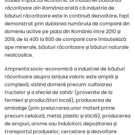
Studiul
Impactul economic al industriei băuturilor
răcoritoare din România
arată că industria de
băuturi răcoritoare este în continuă dezvoltare, fapt
demonstrat prin dublarea numărului de companii din
domeniu active pe piața din România între 2010 și
2019, de la 400 la 800 de companii care îmbuteliază
ape minerale, băuturi răcoritoare și băuturi naturale
nealcoolice.
Amprenta socio-economică a industriei de băuturi
răcoritoare asupra lanțului valoric este amplă și
complexă, vizând domenii precum: cultivarea
fructelor și a sfeclei de zahăr (provenite de la
fermieri și producători locali), producerea de
ambalaje (prin prelucrarea unor materii prime
precum celuloză, metal, plastic și sticlă), producerea
de siropuri, arome sau îndulcitori, depozitarea și
transportul produselor, cercetare și dezvoltare