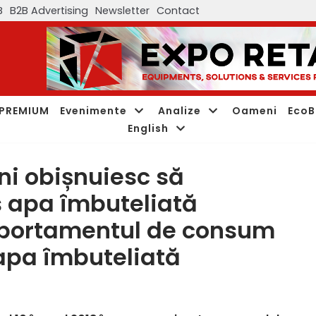
B
B2B Advertising
Newsletter
Contact
PREMIUM
Evenimente
Analize
Oameni
EcoB
English
ni obișnuiesc să
 apa îmbuteliată
mportamentul de consum
 apa îmbuteliată