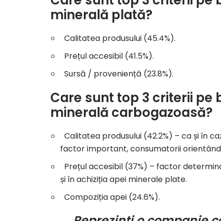
minerală plată?
Calitatea produsului (45.4%).
Prețul accesibil (41.5%).
Sursă / proveniență (23.8%).
Care sunt top 3 criterii p
minerală carbogazoasă?
Calitatea produsului (42.2%) – ca și în ca
factor important, consumatorii orientându
Prețul accesibil (37%) – factor determina
și în achiziția apei minerale plate.
Compoziția apei (24.6%).
Reprezinți o companie car