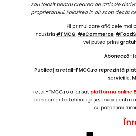
sau folosit pentru crearea de articole deriva
proprietarului. Folosirea în alt scop decât c
Fii primul care află cele mai 
industria
#FMCG
,
#eCommerce
,
#FoodS
vei putea primi
gratui
Abonează-te
Publicația retail-FMCG.ro reprezintă pl
serviciile. 
retail-FMCG.ro a lansat
platforma online 
echipamente, tehnologii și servicii pentru r
cu potențialii furn
Înr