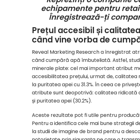
echipamente pentru retail
Înregistrează-ți compa
Prețul accesibil și calitate
când vine vorba de cumpă
Reveal Marketing Research a înregistrat
atr
când cumpără apă îmbuteliată. Astfel, studiu
minerale plate: cel mai important atribut 
accesibilitatea prețului
, urmat de,
calitatea 
la
puritatea apei
cu
31.3%
. În ceea ce prive
atribute sunt deopotrivă:
calitatea ridicată 
și puritatea apei (30.2%).
Aceste rezultate pot fi utile pentru producă
Pentru a identifica cele mai bune strategii
la
studii de imagine de brand
pentru a descop
notorietate
prin siguranța pe care o transmi