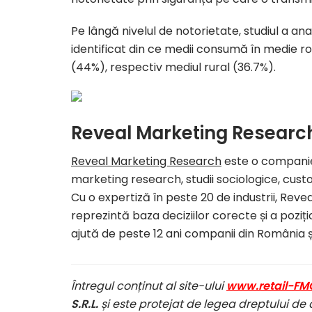
Pe lângă nivelul de notorietate, studiul a anal
identificat din ce medii consumă în medie ro
(44%)
, respectiv mediul
rural (36.7%).
Reveal Marketing Researc
Reveal Marketing Research
este o companie 
marketing research, studii sociologice, cus
Cu o expertiză în peste 20 de industrii, Re
reprezintă baza deciziilor corecte și a pozițion
ajută de peste 12 ani companii din România 
Întregul conținut al site-ului
www.retail-FM
S.R.L.
și este protejat de legea dreptului de 