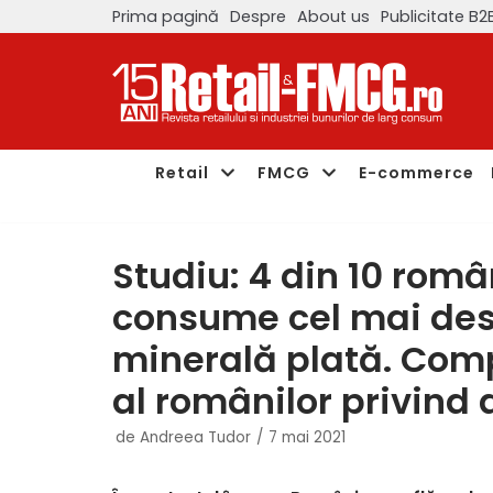
Prima pagină
Despre
About us
Publicitate B2
Sari
la
conținut
Retail
FMCG
E-commerce
Studiu: 4 din 10 româ
consume cel mai des
minerală plată. Co
al românilor privind
de
Andreea Tudor
7 mai 2021