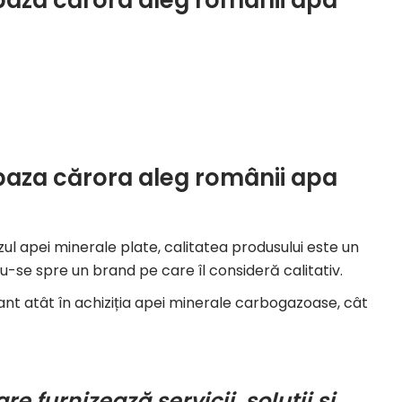
e baza cărora aleg românii apa
zul apei minerale plate, calitatea produsului este un
-se spre un brand pe care îl consideră calitativ.
nt atât în achiziția apei minerale carbogazoase, cât
e furnizează servicii, soluții și