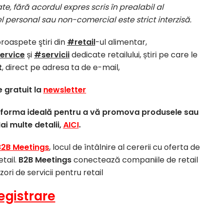
te, fără acordul expres scris în prealabil al
el personal sau non-comercial este strict interzisă.
proaspete ştiri din
#retail
-ul alimentar,
ervice
și
#servicii
dedicate retailului, știri pe care le
t
, direct pe adresa ta de e-mail,
 gratuit la
newsletter
atforma ideală pentru a vă promova produsele sau
Mai multe detalii,
AICI
.
B2B Meetings
, locul de întâlnire al cererii cu oferta de
etail.
B2B Meetings
conectează companiile de retail
izori de servicii pentru retail
egistrare