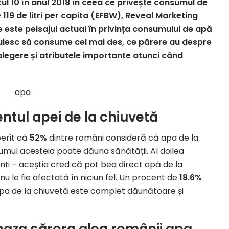
cul 10 în anul 2018 în ceea ce privește consumul de
 119 de litri per capita (EFBW), Reveal Marketing
 este peisajul actual în privința consumului de apă
nuiesc să consume cel mai des, ce părere au despre
 alegere și atributele importante atunci când
ntul apei de la chiuvetă
perit că
52%
dintre români consideră că apa de la
umul acesteia poate dăuna sănătății. Al doilea
ți – aceștia cred că pot bea direct apă de la
nu le fie afectată în niciun fel. Un procent de
18.6%
pa de la chiuvetă este complet dăunătoare și
e baza cărora aleg românii apa