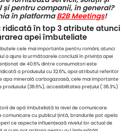
 și pentru companii, în general?
nia în platforma
B2B Meetings
!
a ridicată în top 3 atribute atunci
rarea apei îmbuteliate
ibutele
cele mai importante pentru români, atunci
l a ajuns la următoarele concluzii în privința apei
menționat de
40.6%
dintre consumatori este
ridicată a produsului
cu
32.6%
, apoi atributul referitor
ște apa minerală carbogazoasă, cele mai importante
a produsului (38.6%), accesibilitatea prețului ( 38.3%)
torii de apă îmbuteliată la nivel de
comunicare
.
 de comunicare cu
publicul țintă
, brandurile pot apela
eri ce aspecte influențează nivelul lor actual de
t și cum pot acționa pentru a-l îmbunătăți.