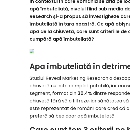
În contextul în care România se află pe lo
apă îmbuteliată, nivelul fiind sub media de
Research și-a propus să investigheze care
îmbuteliată în țara noastră. Ce apă obiș
apa de la chiuvetă, care sunt criteriile de
cumpără apă îmbuteliată?
Apa îmbuteliată în detrime
Studiul Reveal Marketing Research a desco
chiuvetă nu este complet potabilă, iar cons
segment, format din
30.4%
dintre responden
chiuvetă fără să o filtreze, iar sănătatea să 
este reprezentat de românii care cred că a
preferă să bea doar apă îmbuteliată.
Care sunt top 3 criterii p