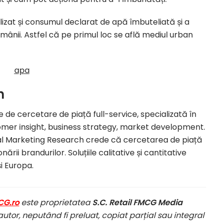
izat și
consumul
declarat de apă îmbuteliată și a
mânii. Astfel că pe primul loc se află mediul
urban
h
de cercetare de piață full-service, specializată în
tomer insight, business strategy, market development.
veal Marketing Research crede că cercetarea de piață
ării brandurilor. Soluțiile calitative și cantitative
și Europa.
CG.ro
este proprietatea
S.C. Retail FMCG Media
autor, neputând fi preluat, copiat parțial sau integral