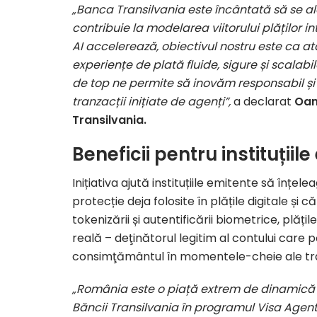
„
Banca Transilvania este încântată să se a
contribuie la modelarea viitorului plăților 
AI accelerează, obiectivul nostru este ca a
experiențe de plată fluide, sigure și scalab
de top ne permite să inovăm responsabil ș
tranzacții inițiate de agenți”,
a declarat
Oan
Transilvania.
Beneficii pentru instituțiil
Inițiativa ajută instituțiile emitente să înț
protecție deja folosite în plățile digitale și 
tokenizării și autentificării biometrice, plăți
reală – deţinătorul legitim al contului care 
consimţământul în momentele-cheie ale tra
„România este o piață extrem de dinamică î
Băncii Transilvania în programul Visa Agen