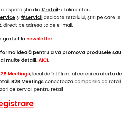
proaspete ştiri din
#retail
-ul alimentar,
ervice
și
#servicii
dedicate retailului, știri pe care le
t
, direct pe adresa ta de e-mail,
 gratuit la
newsletter
atforma ideală pentru a vă promova produsele sau
Mai multe detalii,
AICI
.
B2B Meetings
, locul de întâlnire al cererii cu oferta de
etail.
B2B Meetings
conectează companiile de retail
izori de servicii pentru retail
egistrare