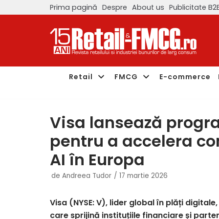
Prima pagină
Despre
About us
Publicitate B2
Sari
la
conținut
Retail
FMCG
E-commerce
Visa lansează progr
pentru a accelera co
AI în Europa
de
Andreea Tudor
17 martie 2026
Visa (NYSE: V), lider global în plăți digit
care sprijină instituțiile financiare și part