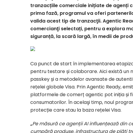
tranzacțiile comerciale inițiate de agenți cu
prima fază, programul va oferi partenerilo
valida acest tip de tranzacţii. Agentic R
comercianţi selectați, pentru a explora m
siguranță, la scară largă, în medii de prod
Ca punct de start în implementarea etapiza
pentru testare și colaborare. Aici există un n
passkey și a metodelor avansate de autentific
rețelei globale Visa. Prin Agentic Ready, emi
platformele de comerț agentic pot iniția și fi
consumatorilor. În acelaşi timp, noul progr
protecție care stau la baza rețelei Visa.
„
Pe măsură ce agenții AI influențează din c
cumpără produse, infrastructura de plăți tre