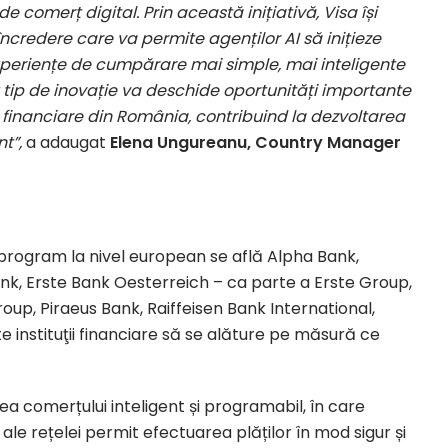
comerț digital. Prin această inițiativă, Visa își
ncredere care va permite agenților AI să inițieze
experiențe de cumpărare mai simple, mai inteligente
 tip de inovație va deschide oportunități importante
i financiare din România, contribuind la dezvoltarea
nt”,
a adaugat
Elena Ungureanu, Country Manager
n program la nivel european se află Alpha Bank,
k, Erste Bank Oesterreich – ca parte a Erste Group,
oup, Piraeus Bank, Raiffeisen Bank International,
e instituţii financiare să se alăture pe măsură ce
rea comerțului inteligent și programabil, în care
le rețelei permit efectuarea plăților în mod sigur și