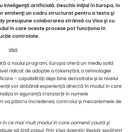
 inteligenţă artificială. Deschis iniţial în Europa, în
r emitenţi un cadru structurat pentru a testa şi
eady presupune colaborarea strânsă cu Visa şi cu
odul în care aceste procese pot funcționa în
ucție controlate.
tă a noului program, Europa oferă un mediu solid
ivel ridicat de adopție a tokenizării, a tehnologiei
are – capabilități deja bine dezvoltate și la nivelul
tenții vor dobândi experiență directă în modul în care
naliza în siguranță tranzacții în numele
am va păstra încrederea, controlul și mecanismele de
e în ce mai mult modul în care oamenii caută şi
buie să ţină pasul. Prin Visa Agentic Ready sprijinim