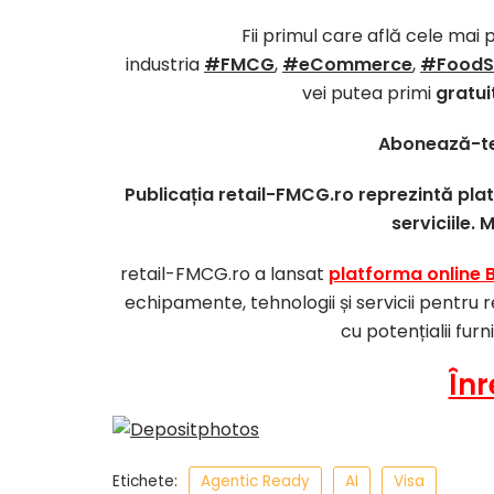
Fii primul care află cele mai 
industria
#FMCG
,
#eCommerce
,
#FoodS
vei putea primi
gratui
Abonează-te
Publicația retail-FMCG.ro reprezintă pl
serviciile. 
retail-FMCG.ro a lansat
platforma online 
echipamente, tehnologii și servicii pentru r
cu potențialii furn
Înr
Etichete:
Agentic Ready
AI
Visa