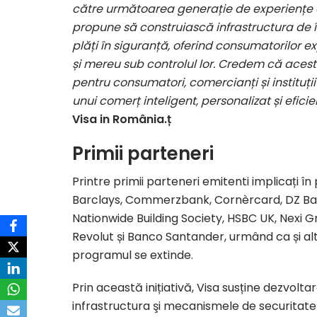
către următoarea generație de experiențe de 
propune să construiască infrastructura de î
plăți în siguranță, oferind consumatorilor 
și mereu sub controlul lor. Credem că acest
pentru consumatori, comercianți și instituți
unui comerț inteligent, personalizat și eficie
Visa in România.ț
Primii parteneri
Printre primii parteneri emitenti implicați î
Barclays, Commerzbank, Cornèrcard, DZ Ban
Nationwide Building Society, HSBC UK, Nexi Gr
Revolut și Banco Santander, urmând ca și alt
programul se extinde.
Prin această inițiativă, Visa susține dezvolta
infrastructura şi mecanismele de securitate a