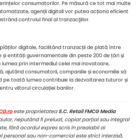
preferințelor consumatorilor. Pe măsură ce tot mai multe
matizate, agenții digitali vor putea acționa eficient
trând controlul final al tranzacţiilor.
ăților digitale, facilitând tranzacții de plată între
e și entități guvernamentale din peste 200 de țări și
 lumea prin intermediul celei mai inovatoare,
ată, ajutând consumatorii, companiile și economiile să
pe toată lumea contribuie la dezvoltarea tuturor și
u viitorul circulației banilor.
CG.ro
este proprietatea
S.C. Retail FMCG Media
autor, neputând fi preluat, copiat parțial sau integral
te, fără acordul expres scris în prealabil al
el personal sau non-comercial este strict interzisă.