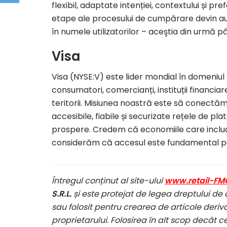
flexibil, adaptate intenției, contextului și 
etape ale procesului de cumpărare devin auto
în numele utilizatorilor – aceştia din urmă păs
Visa
Visa (NYSE:V) este lider mondial în domeniul pl
consumatori, comercianți, instituții financiar
teritorii. Misiunea noastră este să conectăm
accesibile, fiabile și securizate rețele de pl
prospere. Credem că economiile care includ 
considerăm că accesul este fundamental pentr
Întregul conținut al site-ului
www.retail-FM
S.R.L.
și este protejat de legea dreptului de 
sau folosit pentru crearea de articole deriva
proprietarului. Folosirea în alt scop decât c