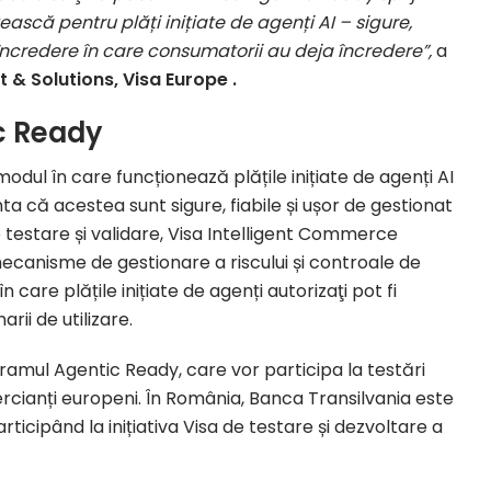
ească pentru plăți inițiate de agenți AI – sigure,
 încredere în care consumatorii au deja încredere”,
a
& Solutions, Visa Europe .
c Ready
dul în care funcționează plățile inițiate de agenți AI
ta că acestea sunt sigure, fiabile și ușor de gestionat
 testare și validare, Visa Intelligent Commerce
mecanisme de gestionare a riscului și controale de
 care plățile inițiate de agenți autorizaţi pot fi
rii de utilizare.
gramul Agentic Ready, care vor participa la testări
ercianți europeni. În România, Banca Transilvania este
icipând la inițiativa Visa de testare și dezvoltare a