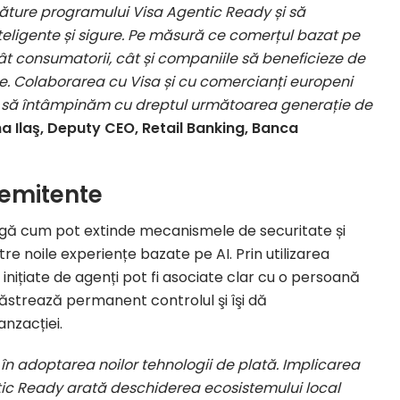
lăture programului Visa Agentic Ready și să
inteligente și sigure. Pe măsură ce comerțul bazat pe
tât consumatorii, cât și companiile să beneficieze de
ile. Colaborarea cu Visa și cu comercianți europeni
i să întâmpinăm cu dreptul următoarea generație de
a Ilaş, Deputy CEO, Retail Banking, Banca
e emitente
eleagă cum pot extinde mecanismele de securitate și
către noile experiențe bazate pe AI. Prin utilizarea
le inițiate de agenți pot fi asociate clar cu o persoană
păstrează permanent controlul şi îşi dă
nzacției.
n adoptarea noilor tehnologii de plată. Implicarea
tic Ready arată deschiderea ecosistemului local