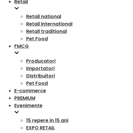
Retail
Retail national
Retail international
Retail traditional
Pet Food
FMCG
Producatori
Importatori
Distribuitori
Pet Food
E-commerce
PREMIUM
Evenimente
15 repere in 15 ani
EXPO RETAIL