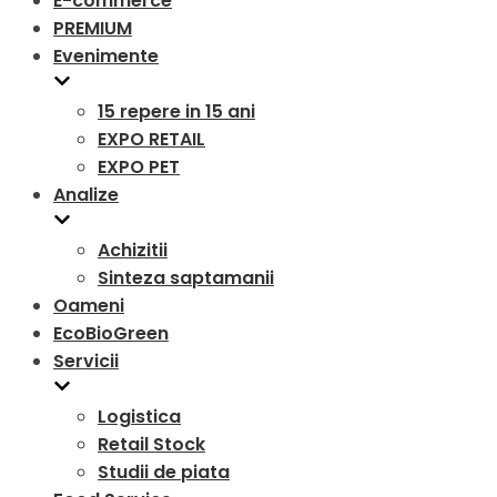
E-commerce
PREMIUM
Evenimente
15 repere in 15 ani
EXPO RETAIL
EXPO PET
Analize
Achizitii
Sinteza saptamanii
Oameni
EcoBioGreen
Servicii
Logistica
Retail Stock
Studii de piata