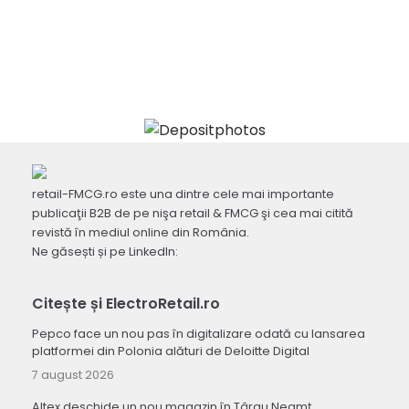
retail-FMCG.ro este una dintre cele mai importante
publicaţii B2B de pe nişa retail & FMCG şi cea mai citită
revistă în mediul online din România.
Ne găsești și pe LinkedIn:
Citește și ElectroRetail.ro
Pepco face un nou pas în digitalizare odată cu lansarea
platformei din Polonia alături de Deloitte Digital
7 august 2026
Altex deschide un nou magazin în Târgu Neamț