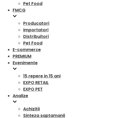
Pet Food
FMCG
Producatori
Importatori
Distribuitori
Pet Food
E-commerce
PREMIUM
Evenimente
15 repere in 15 ani
EXPO RETAIL
EXPO PET
Analize
Achizitii
Sinteza saptamanii