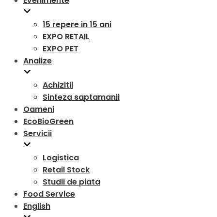
Evenimente
15 repere in 15 ani
EXPO RETAIL
EXPO PET
Analize
Achizitii
Sinteza saptamanii
Oameni
EcoBioGreen
Servicii
Logistica
Retail Stock
Studii de piata
Food Service
English