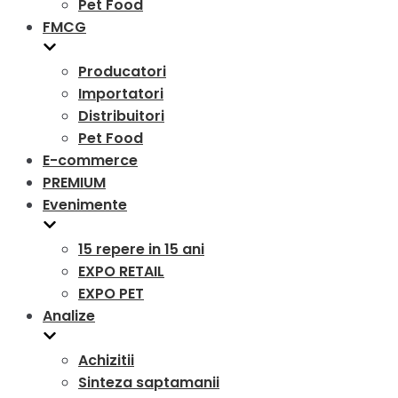
Pet Food
FMCG
Producatori
Importatori
Distribuitori
Pet Food
E-commerce
PREMIUM
Evenimente
15 repere in 15 ani
EXPO RETAIL
EXPO PET
Analize
Achizitii
Sinteza saptamanii