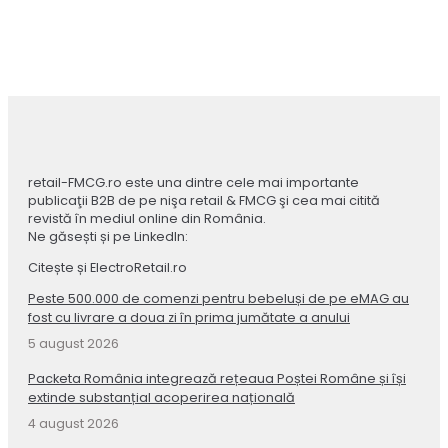
retail-FMCG.ro este una dintre cele mai importante
publicaţii B2B de pe nişa retail & FMCG şi cea mai citită
revistă în mediul online din România.
Ne găsești și pe LinkedIn:
Citește și ElectroRetail.ro
Peste 500.000 de comenzi pentru bebeluși de pe eMAG au
fost cu livrare a doua zi în prima jumătate a anului
5 august 2026
Packeta România integrează rețeaua Poștei Române și își
extinde substanțial acoperirea națională
4 august 2026