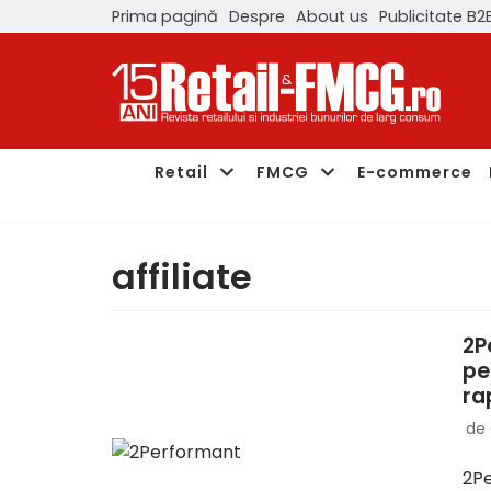
Prima pagină
Despre
About us
Publicitate B2
Sari
la
conținut
Retail
FMCG
E-commerce
affiliate
2P
pe
ra
de
2Pe