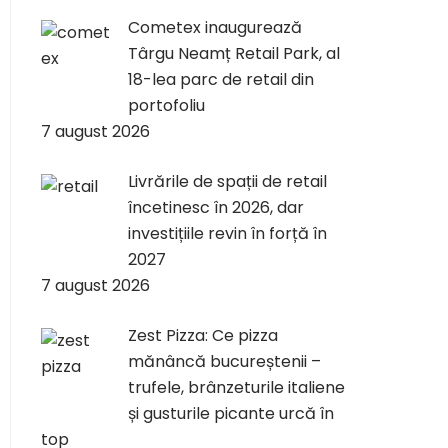
Cometex inaugurează
Târgu Neamț Retail Park, al
18-lea parc de retail din
portofoliu
7 august 2026
Livrările de spații de retail
încetinesc în 2026, dar
investițiile revin în forță în
2027
7 august 2026
Zest Pizza: Ce pizza
mănâncă bucureștenii –
trufele, brânzeturile italiene
și gusturile picante urcă în
top