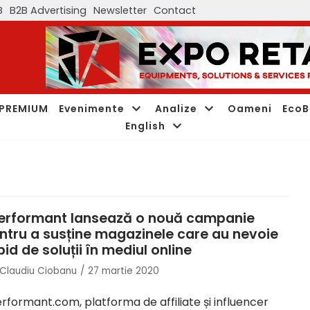
B
B2B Advertising
Newsletter
Contact
PREMIUM
Evenimente
Analize
Oameni
EcoB
English
erformant lansează o nouă campanie
ntru a susține magazinele care au nevoie
pid de soluții în mediul online
Claudiu Ciobanu
27 martie 2020
rformant.com, platforma de affiliate și influencer