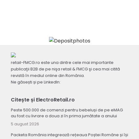
retail-FMCG.ro este una dintre cele mai importante
publicaţii B2B de pe nişa retail & FMCG şi cea mai citită
revistă în mediul online din România.
Ne găsești și pe LinkedIn:
Citește și ElectroRetail.ro
Peste 500.000 de comenzi pentru bebeluși de pe eMAG
au fost cu livrare a doua zi în prima jumătate a anului
5 august 2026
Packeta România integrează rețeaua Poștei Române și își