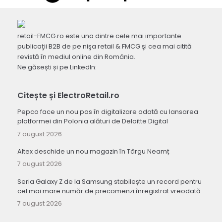
retail-FMCG.ro este una dintre cele mai importante
publicaţii B2B de pe nişa retail & FMCG şi cea mai citită
revistă în mediul online din România.
Ne găsești și pe LinkedIn:
Citește și ElectroRetail.ro
Pepco face un nou pas în digitalizare odată cu lansarea
platformei din Polonia alături de Deloitte Digital
7 august 2026
Altex deschide un nou magazin în Târgu Neamț
7 august 2026
Seria Galaxy Z de la Samsung stabilește un record pentru
cel mai mare număr de precomenzi înregistrat vreodată
7 august 2026