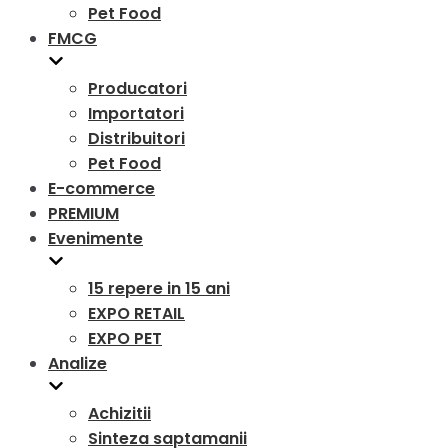
Pet Food
FMCG
Producatori
Importatori
Distribuitori
Pet Food
E-commerce
PREMIUM
Evenimente
15 repere in 15 ani
EXPO RETAIL
EXPO PET
Analize
Achizitii
Sinteza saptamanii