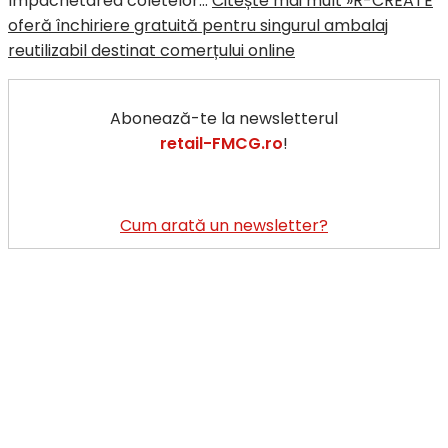
împachetarea coletelor…
Citește mai mult »
R-CREATE
oferă închiriere gratuită pentru singurul ambalaj
reutilizabil destinat comerțului online
Abonează-te la newsletterul
retail-FMCG.ro
!
Cum arată un newsletter?