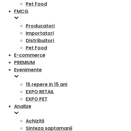
Pet Food
FMCG
Producatori
Importatori
Distribuitori
Pet Food
E-commerce
PREMIUM
Evenimente
15 repere in 15 ani
EXPO RETAIL
EXPO PET
Analize
Achizitii
Sinteza saptamanii