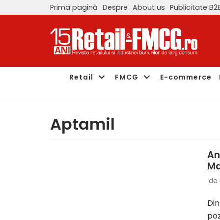
Prima pagină
Despre
About us
Publicitate B2
Sari
la
conținut
Retail
FMCG
E-commerce
Aptamil
An
Ma
de
Din
poz