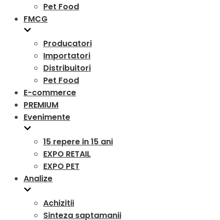
Pet Food
FMCG
Producatori
Importatori
Distribuitori
Pet Food
E-commerce
PREMIUM
Evenimente
15 repere in 15 ani
EXPO RETAIL
EXPO PET
Analize
Achizitii
Sinteza saptamanii