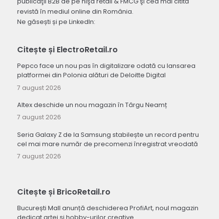
publicaţii B2B de pe nişa retail & FMCG şi cea mai citită
revistă în mediul online din România.
Ne găsești și pe LinkedIn:
Citește și ElectroRetail.ro
Pepco face un nou pas în digitalizare odată cu lansarea
platformei din Polonia alături de Deloitte Digital
7 august 2026
Altex deschide un nou magazin în Târgu Neamț
7 august 2026
Seria Galaxy Z de la Samsung stabilește un record pentru
cel mai mare număr de precomenzi înregistrat vreodată
7 august 2026
Citește și BricoRetail.ro
București Mall anunță deschiderea ProfiArt, noul magazin
dedicat artei și hobby-urilor creative