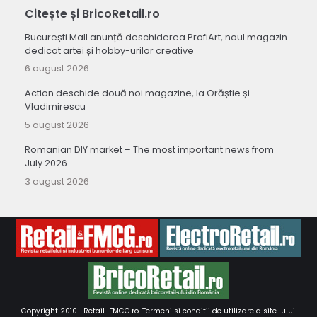
Citește și BricoRetail.ro
București Mall anunță deschiderea ProfiArt, noul magazin
dedicat artei și hobby-urilor creative
6 august 2026
Action deschide două noi magazine, la Orăștie și
Vladimirescu
5 august 2026
Romanian DIY market – The most important news from
July 2026
3 august 2026
Copyright 2010-
Retail-FMCG.ro
.
Termeni si conditii de utilizare a site-ului
.