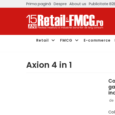
Prima pagină
Despre
About us
Publicitate B2
Sari
la
conținut
Retail
FMCG
E-commerce
Axion 4 in 1
Co
ga
in
de
Col