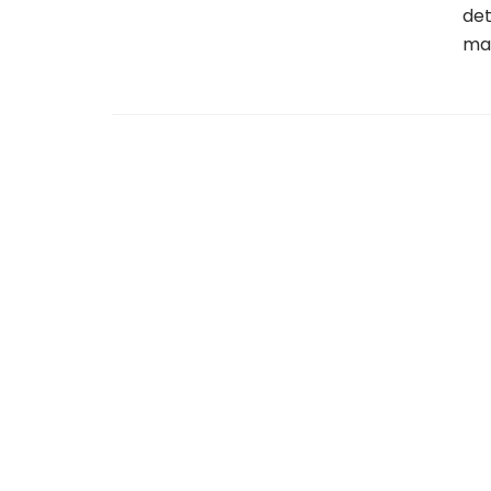
det
mai