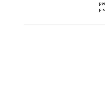
pes
pr