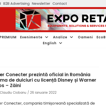
B
B2B Advertising
Newsletter
Contact
PREMIUM
Evenimente
Analize
Oameni
EcoB
English
ter Conecter prezintă oficial in România
ma de dulciuri cu licență Disney și Warner
os – Zàini
Claudiu Ciobanu
26 ianuarie 2022
er Conecter, compania timișoreană specializată de