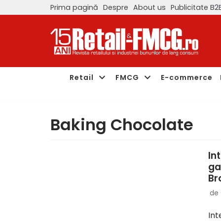
Prima pagină
Despre
About us
Publicitate B2
Sari
la
conținut
Retail
FMCG
E-commerce
Baking Chocolate
In
ga
Br
de
Int