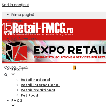
Sari la conținut
Prima pagină
Despre
About us
Publicitate B2B
B2B Advertising
Newsletter
Contact
Caută...
Retail
Retail national
Retail international
Retail traditional
Pet Food
FMCG