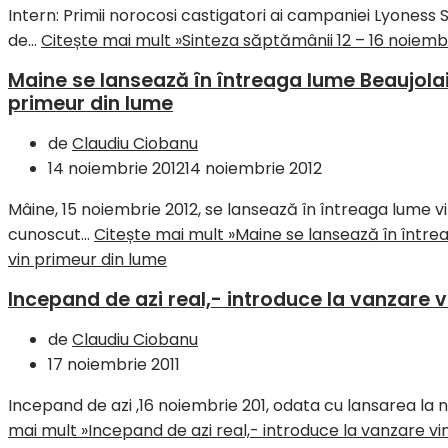
Intern: Primii norocosi castigatori ai campaniei Lyoness 
de…
Citește mai mult »
Sinteza săptămânii 12 – 16 noiemb
Maine se lansează în întreaga lume Beaujola
primeur din lume
de
Claudiu Ciobanu
14 noiembrie 2012
14 noiembrie 2012
Mâine, 15 noiembrie 2012, se lansează în întreaga lume vi
cunoscut…
Citește mai mult »
Maine se lansează în între
vin primeur din lume
Incepand de azi real,- introduce la vanzare 
de
Claudiu Ciobanu
17 noiembrie 2011
Incepand de azi ,16 noiembrie 201, odata cu lansarea la ni
mai mult »
Incepand de azi real,- introduce la vanzare vi