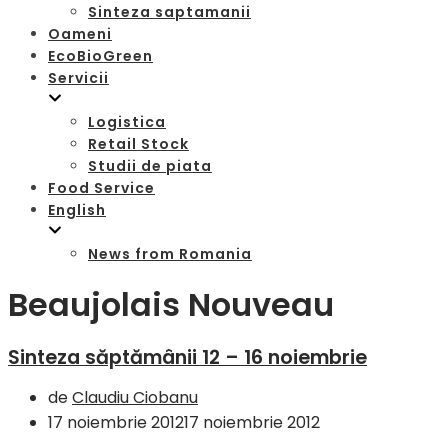
Sinteza saptamanii
Oameni
EcoBioGreen
Servicii
Logistica
Retail Stock
Studii de piata
Food Service
English
News from Romania
Beaujolais Nouveau
Sinteza săptămânii 12 – 16 noiembrie
de
Claudiu Ciobanu
17 noiembrie 2012
17 noiembrie 2012