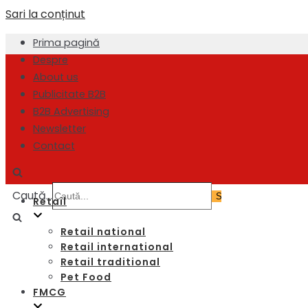
Sari la conținut
Prima pagină
Despre
About us
Publicitate B2B
B2B Advertising
Newsletter
Contact
Caută...
Retail
Retail national
Retail international
Retail traditional
Pet Food
FMCG