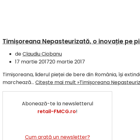
Timișoreana Nepasteurizată, o inovație pe pi
de
Claudiu Ciobanu
17 martie 2017
20 martie 2017
Timișoreana, liderul pieței de bere din România, își ext
marchează…
Citește mai mult »
Timișoreana Nepasteuriza
Abonează-te la newsletterul
retail-FMCG.ro
!
Cum arată un newsletter?