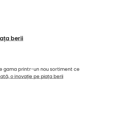
ața berii
inde gama printr-un nou sortiment ce
tă, o inovație pe piața berii