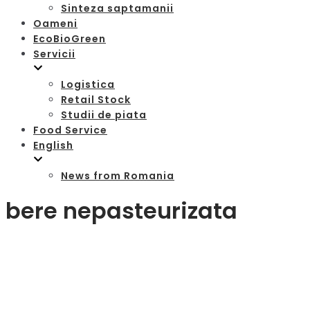
Sinteza saptamanii
Oameni
EcoBioGreen
Servicii
Logistica
Retail Stock
Studii de piata
Food Service
English
News from Romania
bere nepasteurizata