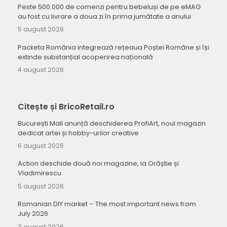
Peste 500.000 de comenzi pentru bebeluși de pe eMAG
au fost cu livrare a doua zi în prima jumătate a anului
5 august 2026
Packeta România integrează rețeaua Poștei Române și își
extinde substanțial acoperirea națională
4 august 2026
Citește și BricoRetail.ro
București Mall anunță deschiderea ProfiArt, noul magazin
dedicat artei și hobby-urilor creative
6 august 2026
Action deschide două noi magazine, la Orăștie și
Vladimirescu
5 august 2026
Romanian DIY market – The most important news from
July 2026
3 august 2026